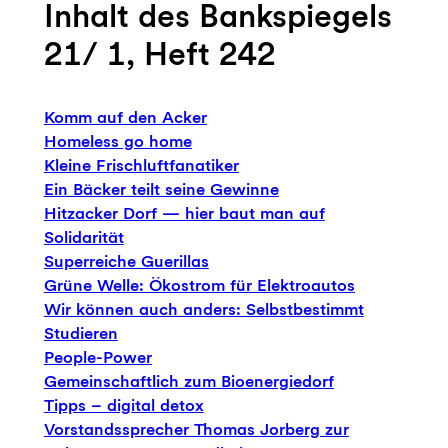
Inhalt des Bankspiegels
21/ 1, Heft 242
Komm auf den Acker
Homeless go home
Kleine Frischluftfanatiker
Ein Bäcker teilt seine Gewinne
Hitzacker Dorf — hier baut man auf
Solidarität
Superreiche Guerillas
Grüne Welle: Ökostrom für Elektroautos
Wir können auch anders: Selbstbestimmt
Studieren
People-Power
Gemeinschaftlich zum Bioenergiedorf
Tipps – digital detox
Vorstandssprecher Thomas Jorberg zur