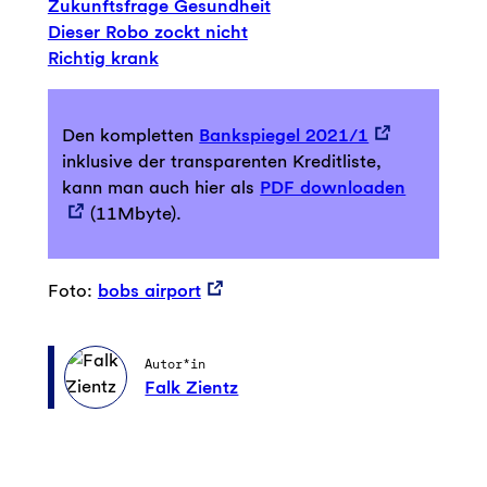
Zukunftsfrage Gesundheit
Dieser Robo zockt nicht
Richtig krank
Den kompletten
Bankspiegel 2021/1
inklusive der transparenten Kreditliste,
kann man auch hier als
PDF downloaden
(11Mbyte).
Foto:
bobs airport
Autor*in
Falk Zientz