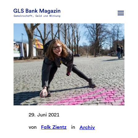
Zum
Inhalt
springen
29. Juni 2021
von
Falk Zientz
in
Archiv