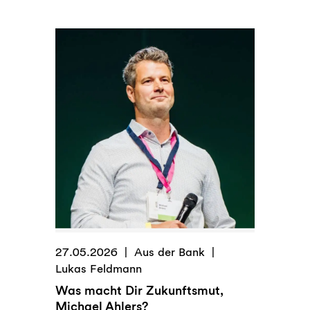
NGOs,
Stiftungen:
Tipps
für
die
richtige
Kontoführung
27.05.2026
Aus der Bank
Lukas Feldmann
Was macht Dir Zukunftsmut,
Michael Ahlers?