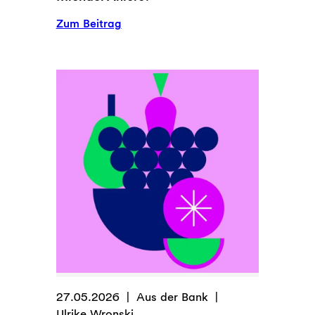
:
Zum Beitrag
Was
macht
Dir
Zukunftsmut,
Michael
Ahlers?
27.05.2026
Aus der Bank
Ulrike Wronski