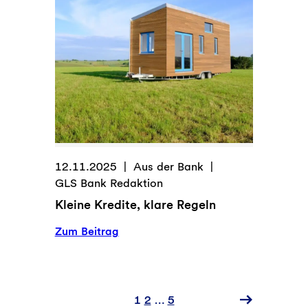
12.11.2025
Aus der Bank
GLS Bank Redaktion
Kleine Kredite, klare Regeln
:
Zum Beitrag
Kleine
Kredite,
klare
Regeln
1
2
…
5