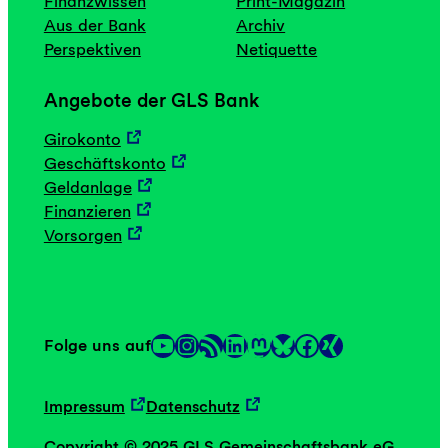
Finanzwissen
Print-Magazin
Aus der Bank
Archiv
Perspektiven
Netiquette
Angebote der GLS Bank
Girokonto
Geschäftskonto
Geldanlage
Finanzieren
Vorsorgen
YouTube
Instagram
RSS-Feed
LinkedIn
Mastodon
Facebook
Folge uns auf
Link
Link
Impressum
Datenschutz
Copyright © 2025 GLS Gemeinschaftsbank eG