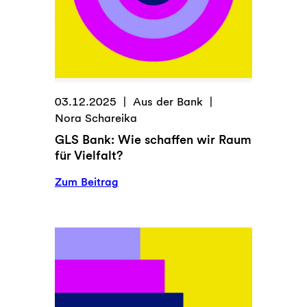
03.12.2025
Aus der Bank
Nora Schareika
GLS Bank: Wie schaffen wir Raum
für Vielfalt?
:
Zum Beitrag
GLS
Bank:
Wie
schaffen
wir
Raum
für