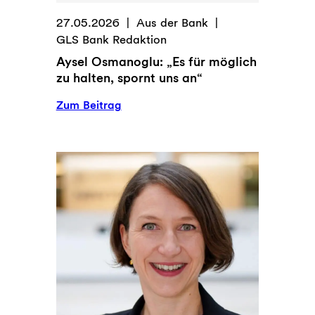
27.05.2026
Aus der Bank
GLS Bank Redaktion
Aysel Osmanoglu: „Es für möglich
zu halten, spornt uns an“
:
Zum Beitrag
Aysel
Osmanoglu:
„Es
für
möglich
zu
halten,
spornt
uns
an“