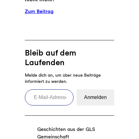
n
h
i
s
:
Zum Beitrag
k
e
F
a
l
r
b
b
a
l
s
u
e
t
e
Bleib auf dem
h
n
Laufenden
n
s
e
t
Melde dich an, um über neue Beiträge
n
r
informiert zu werden.
e
E-Mail-Adresse eingeben
i
Anmelden
k
a
m
9
Geschichten aus der GLS
.
Gemeinschaft
M