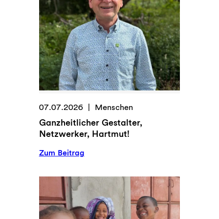
07.07.2026
Menschen
Ganzheitlicher Gestalter,
Netzwerker, Hartmut!
:
Zum Beitrag
G
a
n
z
h