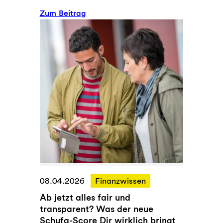
g
:
Zum Beitrag
e
D
f
a
r
s
a
M
g
ä
t
r
,
c
o
h
b
e
w
n
i
v
r
o
d
m
a
„
08.04.2026
Finanzwissen
s
A
Ab jetzt alles fair und
s
u
transparent? Was der neue
c
f
Schufa-Score Dir wirklich bringt