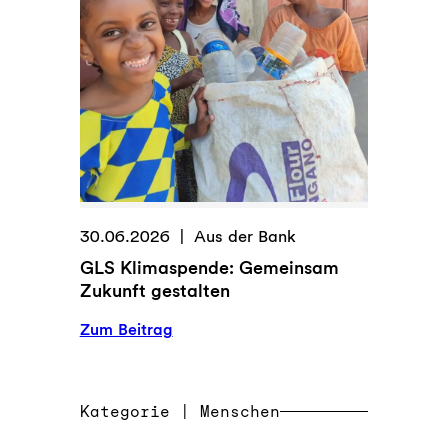
e
i
t
l
i
c
h
e
r
G
30.06.2026
Aus der Bank
e
GLS Klimaspende: Gemeinsam
s
Zukunft gestalten
t
a
:
Zum Beitrag
l
G
t
L
e
S
Kategorie | Menschen
r
K
,