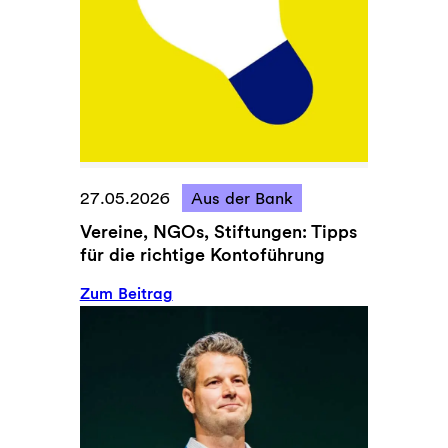
e
e
r
E
n
n
e
e
u
r
e
g
S
i
c
e
h
w
27.05.2026
Aus der Bank
u
e
Vereine, NGOs, Stiftungen: Tipps
f
n
für die richtige Kontoführung
a
d
-
e
:
Zum Beitrag
S
V
c
e
o
r
r
e
e
i
D
n