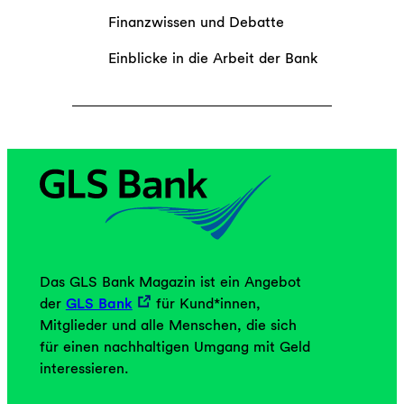
ä
Finanzwissen und Debatte
r
Einblicke in die Arbeit der Bank
z
:
„
S
o
n
i
c
h
t
m
Das GLS Bank Magazin ist ein Angebot
e
der
GLS Bank
für Kund*innen,
h
Mitglieder und alle Menschen, die sich
r
für einen nachhaltigen Umgang mit Geld
!
interessieren.
“