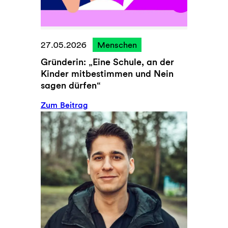
m
Z
u
k
27.05.2026
Menschen
u
Gründerin: „Eine Schule, an der
n
Kinder mitbestimmen und Nein
f
sagen dürfen“
t
g
:
Zum Beitrag
e
G
s
r
t
ü
a
n
l
d
t
e
e
r
n
i
n
: