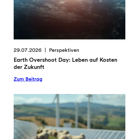
29.07.2026
Perspektiven
Earth Overshoot Day: Leben auf Kosten
der Zukunft
:
Zum Beitrag
E
a
r
t
h
O
v
e