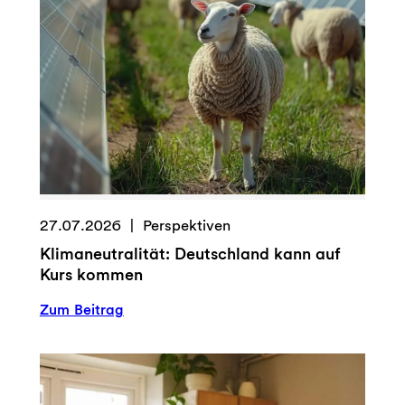
r
s
h
o
o
t
D
a
y
:
27.07.2026
Perspektiven
L
Klimaneutralität: Deutschland kann auf
e
Kurs kommen
b
e
:
Zum Beitrag
n
K
a
l
u
i
f
m