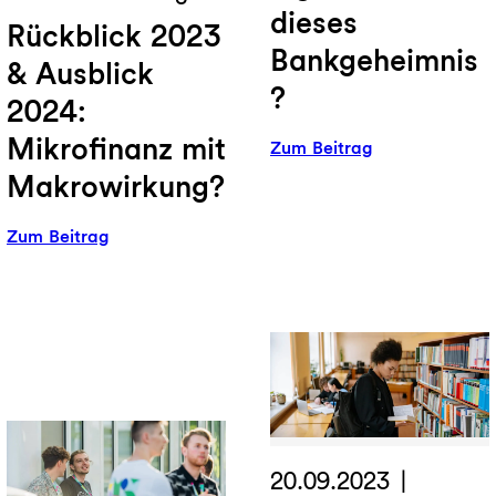
dieses
Rückblick 2023
Bankgeheimnis
& Ausblick
?
2024:
Mikrofinanz mit
:
Zum Beitrag
Was
Makrowirkung?
bedeutet
eigentlich
:
Zum Beitrag
dieses
Rückblick
Bankgeheimni
2023
&
Ausblick
2024:
Mikrofinanz
mit
Makrowirkung?
20.09.2023