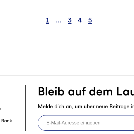
Leben?
GLS
Mit
Bank
flexiblen
1
…
3
4
5
als
Zeitmodellen
Praxispartneri
die
Arbeitswelt
gestalten
Bleib auf dem La
Melde dich an, um über neue Beiträge i
e
E-Mail-Adresse eingeben
r Bank