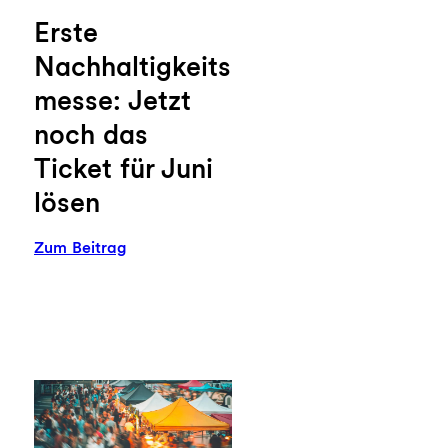
Erste
Nachhaltigkeits
messe: Jetzt
noch das
Ticket für Juni
lösen
:
Zum Beitrag
s?
Erste
Nachhaltigkeitsmesse:
Jetzt
noch
das
Ticket
für
Juni