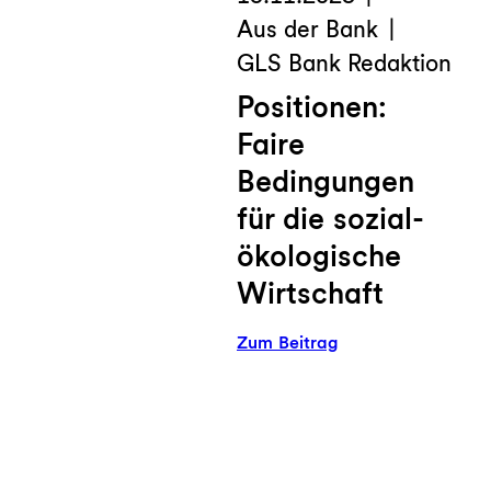
Aus der Bank
GLS Bank Redaktion
Positionen:
Faire
Bedingungen
für die sozial-
ökologische
Wirtschaft
:
Zum Beitrag
Positionen:
Faire
Bedingungen
für
die