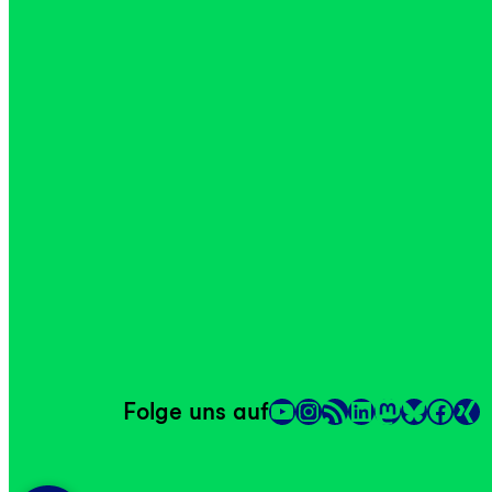
YouTube
Instagram
RSS-Feed
LinkedIn
Mastodon
Facebook
Folge uns auf
Link
Link