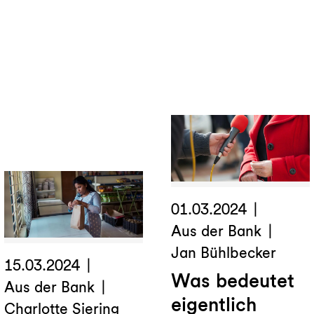
so
Weg
neu
zur
hier:
Solaranlage
Das
GLS
Bank
Magazin
01.03.2024
Aus der Bank
Jan Bühlbecker
15.03.2024
Was bedeutet
Aus der Bank
eigentlich
Charlotte Siering