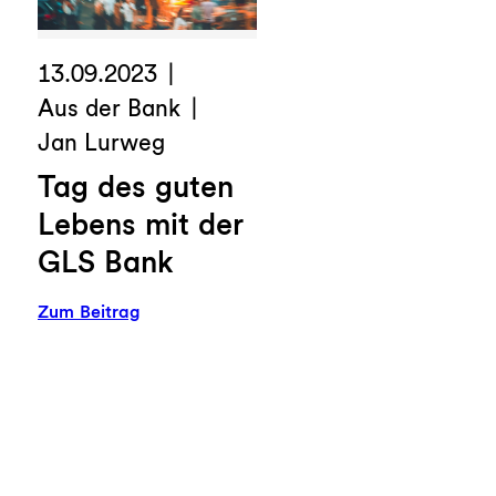
lösen
13.09.2023
Aus der Bank
Jan Lurweg
Tag des guten
Lebens mit der
GLS Bank
:
Zum Beitrag
Tag
des
guten
Lebens
mit
der