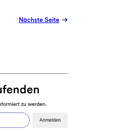
GLS
Bank
Nächste Seite
n
ufenden
nformiert zu werden.
Anmelden