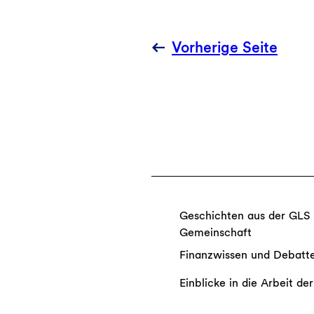
sozial-
ökologische
Wirtschaft
Vorherige Seite
Geschichten aus der GLS
Gemeinschaft
Finanzwissen und Debatt
Einblicke in die Arbeit de