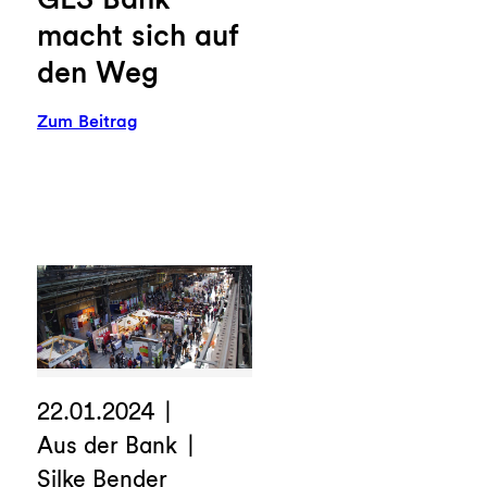
macht sich auf
den Weg
:
Zum Beitrag
Inklusion:
Die
GLS
Bank
macht
sich
auf
den
Weg
22.01.2024
Aus der Bank
Silke Bender