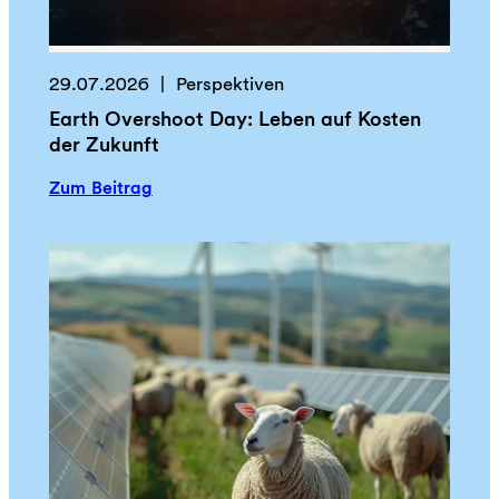
29.07.2026
Perspektiven
Earth Overshoot Day: Leben auf Kosten
der Zukunft
:
Zum Beitrag
E
a
r
t
h
O
v
e
r
s
h