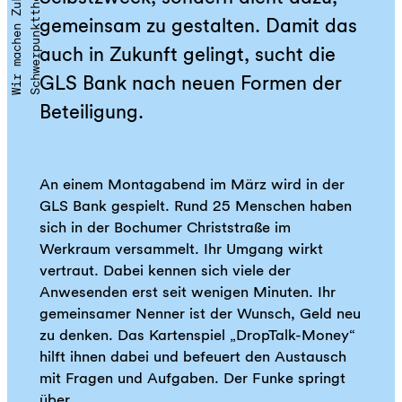
t
S
c
h
w
e
r
p
u
n
k
t
t
h
e
m
a
|
W
i
r
m
a
c
h
e
n
Z
u
k
u
n
f
gemeinsam zu gestalten. Damit das
auch in Zukunft gelingt, sucht die
GLS Bank nach neuen Formen der
Beteiligung.
An einem Montagabend im März wird in der
GLS Bank gespielt. Rund 25 Menschen haben
sich in der Bochumer Christstraße im
Werkraum versammelt. Ihr Umgang wirkt
vertraut. Dabei kennen sich viele der
Anwesenden erst seit wenigen Minuten. Ihr
gemeinsamer Nenner ist der Wunsch, Geld neu
zu denken. Das Kartenspiel „DropTalk-Money“
hilft ihnen dabei und befeuert den Austausch
mit Fragen und Aufgaben. Der Funke springt
über.