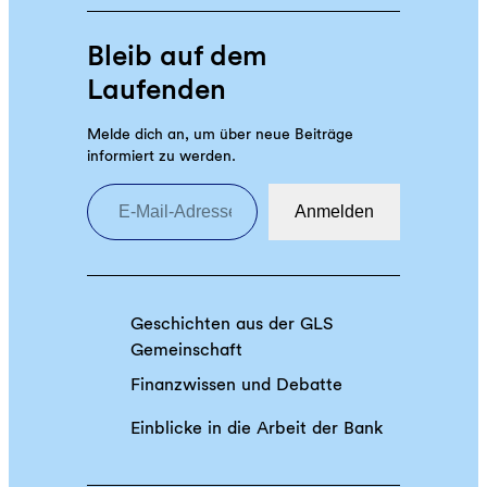
p
e
Bleib auf dem
d
Laufenden
i
t
Melde dich an, um über neue Beiträge
i
informiert zu werden.
o
E-Mail-Adresse eingeben
n
Anmelden
Z
u
k
u
Geschichten aus der GLS
n
Gemeinschaft
f
t
Finanzwissen und Debatte
s
Einblicke in die Arbeit der Bank
m
u
t