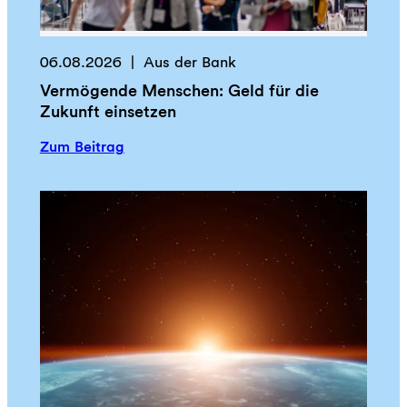
06.08.2026
Aus der Bank
Vermögende Menschen: Geld für die
Zukunft einsetzen
:
Zum Beitrag
V
e
r
m
ö
g
e
n
d
e
M