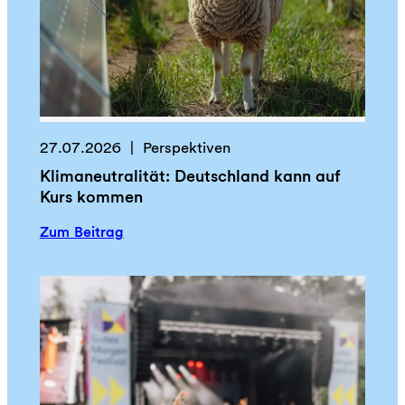
o
o
t
D
a
y
:
27.07.2026
Perspektiven
L
Klimaneutralität: Deutschland kann auf
e
Kurs kommen
b
e
:
Zum Beitrag
n
K
a
l
u
i
f
m
K
a
o
n
s
e
t
u