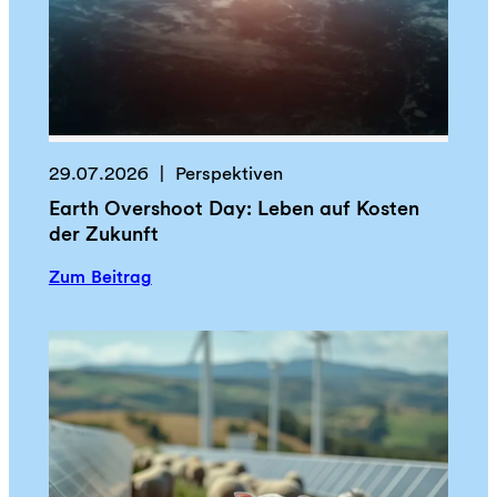
e
n
s
c
h
e
n
29.07.2026
Perspektiven
:
Earth Overshoot Day: Leben auf Kosten
G
der Zukunft
e
l
:
Zum Beitrag
d
E
f
a
ü
r
r
t
d
h
i
O
e
v
Z
e