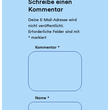
Schreibe einen
m
n
m
Kommentar
–
e
i
n
Deine E-Mail-Adresse wird
n
nicht veröffentlicht.
3
Erforderliche Felder sind mit
S
*
markiert
t
e
Kommentar
*
p
s
Name
*