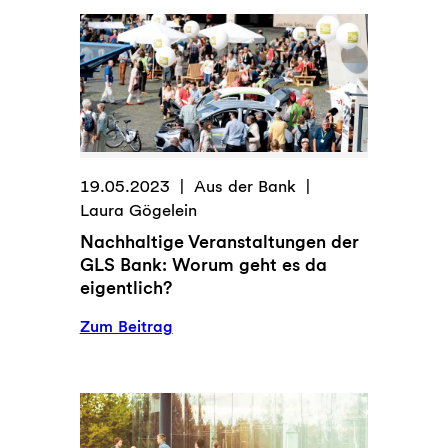
Nachhaltigkeitsrisiken
und
wie
werden
daraus
Chancen?
19.05.2023
Aus der Bank
Laura Gögelein
Nachhaltige Veranstaltungen der
GLS Bank: Worum geht es da
eigentlich?
:
Zum Beitrag
Nachhaltige
Veranstaltungen
der
GLS
Bank: