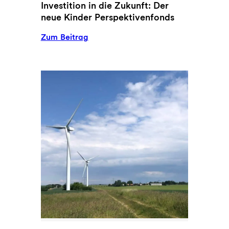
Investition in die Zukunft: Der
neue Kinder Perspektivenfonds
:
Zum Beitrag
Investition
in
die
Zukunft:
Der
neue
Kinder
Perspektivenfonds