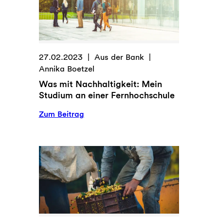
Worum
geht
es
da
27.02.2023
Aus der Bank
eigentlich?
Annika Boetzel
Was mit Nachhaltigkeit: Mein
Studium an einer Fernhochschule
:
Zum Beitrag
Was
mit
Nachhaltigkeit:
Mein
Studium
an
einer
Fernhochschule