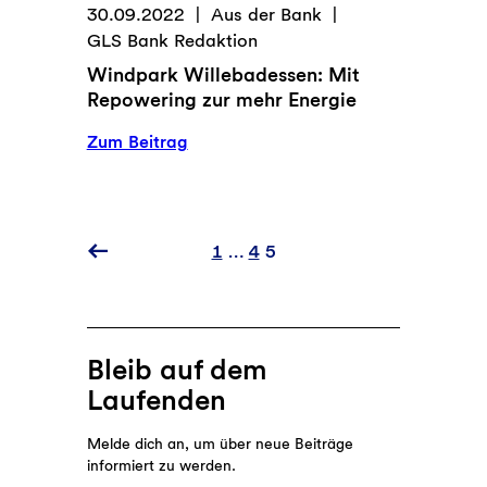
30.09.2022
Aus der Bank
GLS Bank Redaktion
Windpark Willebadessen: Mit
Repowering zur mehr Energie
:
Zum Beitrag
Windpark
Willebadessen:
Mit
Repowering
1
…
4
5
zur
mehr
Energie
Bleib auf dem
Laufenden
Melde dich an, um über neue Beiträge
informiert zu werden.