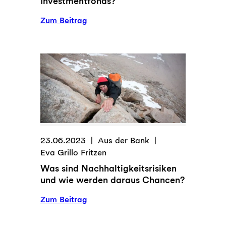
Investmentfonds?
:
Zum Beitrag
Nur
noch
kurz
die
Welt
retten:
Mit
nachhaltigen
Investmentfonds?
23.06.2023
Aus der Bank
Eva Grillo Fritzen
Was sind Nachhaltigkeitsrisiken
und wie werden daraus Chancen?
:
Zum Beitrag
Was
sind