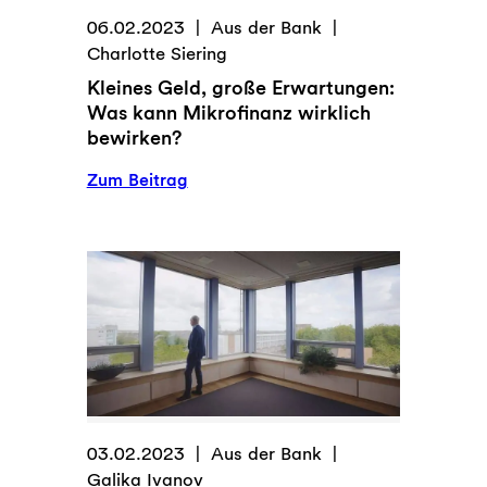
06.02.2023
Aus der Bank
Charlotte Siering
Kleines Geld, große Erwartungen:
Was kann Mikrofinanz wirklich
bewirken?
:
Zum Beitrag
Kleines
Geld,
große
Erwartungen:
Was
kann
Mikrofinanz
wirklich
bewirken?
03.02.2023
Aus der Bank
Galika Ivanov