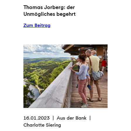
Thomas Jorberg: der
Unmögliches begehrt
:
Zum Beitrag
Thomas
Jorberg:
der
Unmögliches
begehrt
16.01.2023
Aus der Bank
Charlotte Siering