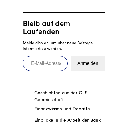
u
y
t
s
?
e
Bleib auf dem
l
Laufenden
O
s
Melde dich an, um über neue Beiträge
m
informiert zu werden.
a
E-Mail-Adresse eingeben
n
Anmelden
o
g
l
u
Geschichten aus der GLS
:
Gemeinschaft
„
E
Finanzwissen und Debatte
s
Einblicke in die Arbeit der Bank
f