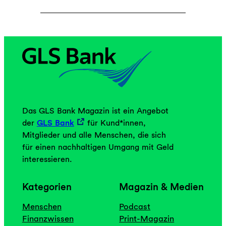
ü
r
m
ö
g
l
i
c
h
z
Das GLS Bank Magazin ist ein Angebot
u
der
GLS Bank
für Kund*innen,
h
Mitglieder und alle Menschen, die sich
a
für einen nachhaltigen Umgang mit Geld
l
interessieren.
t
e
Kategorien
Magazin & Medien
n
Menschen
Podcast
,
Finanzwissen
Print-Magazin
s