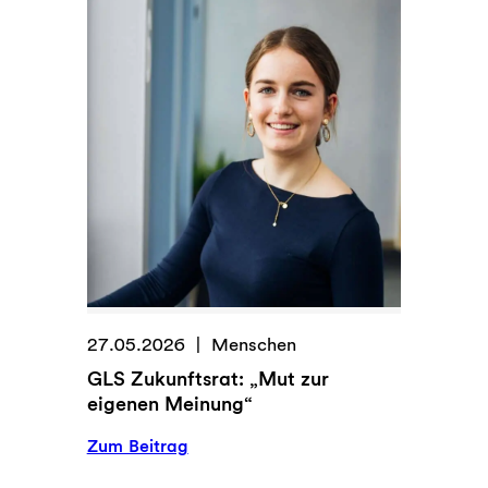
s
m
a
c
h
t
D
i
r
Z
u
k
u
27.05.2026
Menschen
n
GLS Zukunftsrat: „Mut zur
f
eigenen Meinung“
t
s
:
Zum Beitrag
m
G