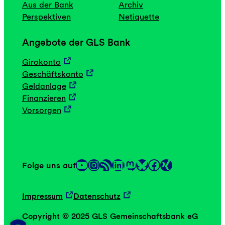
Aus der Bank
Archiv
p
Perspektiven
Netiquette
o
r
Angebote der GLS Bank
n
t
Girokonto
u
Geschäftskonto
n
Geldanlage
s
Finanzieren
a
Vorsorgen
n
“
YouTube
Instagram
RSS-Feed
LinkedIn
Mastodon
Facebook
Folge uns auf
Link
Link
Impressum
Datenschutz
Copyright © 2025 GLS Gemeinschaftsbank eG