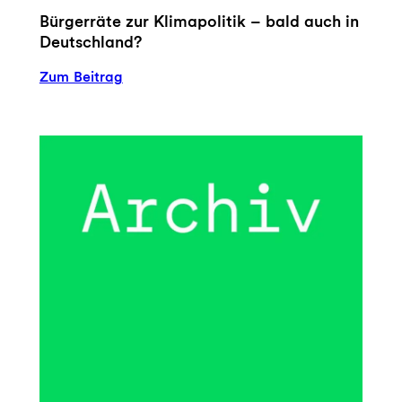
Bürgerräte zur Klimapolitik – bald auch in
Deutschland?
:
Zum Beitrag
Bürgerräte
zur
Klimapolitik
–
bald
auch
in
Deutschland?