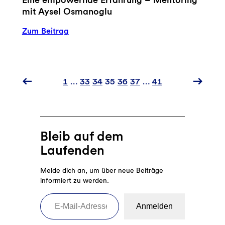
mit Aysel Osmanoglu
:
Zum Beitrag
Eine
empowernde
Erfahrung
–
1
…
33
34
35
36
37
…
41
Mentoring
mit
Aysel
Osmanoglu
Bleib auf dem
Laufenden
Melde dich an, um über neue Beiträge
informiert zu werden.
E-Mail-Adresse eingeben
Anmelden