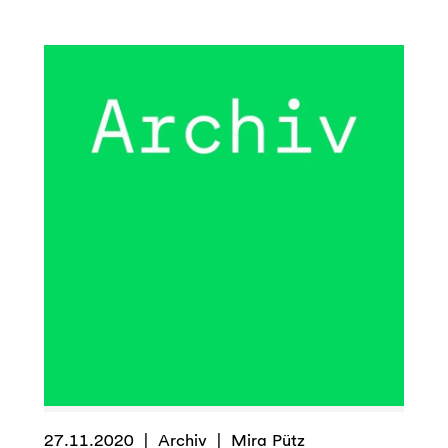
Waldorf
Campus
–
Bauen
als
sozialer
Prozess
27.11.2020
Archiv
Mira Pütz