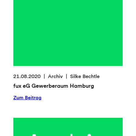
Wabe
21.08.2020
Archiv
Silke Bechtle
fux eG Gewerberaum Hamburg
:
Zum Beitrag
fux
eG
Gewerberaum
Hamburg