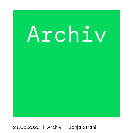
the
Disaster!
–
Bereitschaft
für‘s
Neue?
Fehlanzeige!
21.08.2020
Archiv
Sonja Strahl