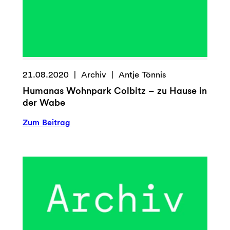
21.08.2020
Archiv
Antje Tönnis
Humanas Wohnpark Colbitz – zu Hause in
der Wabe
:
Zum Beitrag
Humanas
Wohnpark
Colbitz
–
zu
Hause
in
der