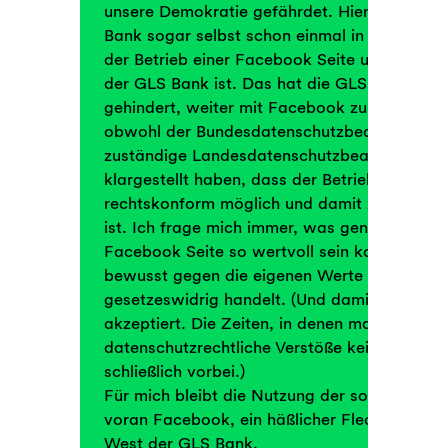
unsere Demokratie gefährdet. Hier in diesem
Bank sogar selbst schon einmal in aller Breit
der Betrieb einer Facebook Seite unvereinba
der GLS Bank ist. Das hat die GLS Bank aber
gehindert, weiter mit Facebook zusammenzu
obwohl der Bundesdatenschutzbeauftragte a
zuständige Landesdatenschutzbeauftragte
klargestellt haben, dass der Betrieb einer Fa
rechtskonform möglich und damit zwangsläu
ist. Ich frage mich immer, was genau an eine
Facebook Seite so wertvoll sein kann, dass
bewusst gegen die eigenen Werte verstößt un
gesetzeswidrig handelt. (Und damit auch ent
akzeptiert. Die Zeiten, in denen man hoffen 
datenschutzrechtliche Verstöße keinen Ärge
schließlich vorbei.)
Für mich bleibt die Nutzung der sog. soziale
voran Facebook, ein häßlicher Fleck auf der
West der GLS Bank.