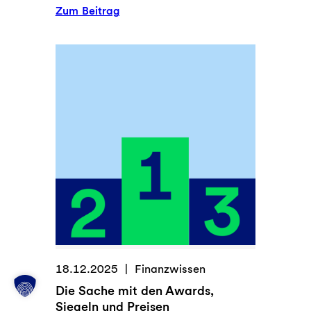
:
Zum Beitrag
„
W
e
n
n
d
i
e
U
m
g
a
n
g
s
18.12.2025
Finanzwissen
f
Die Sache mit den Awards,
o
Siegeln und Preisen
r