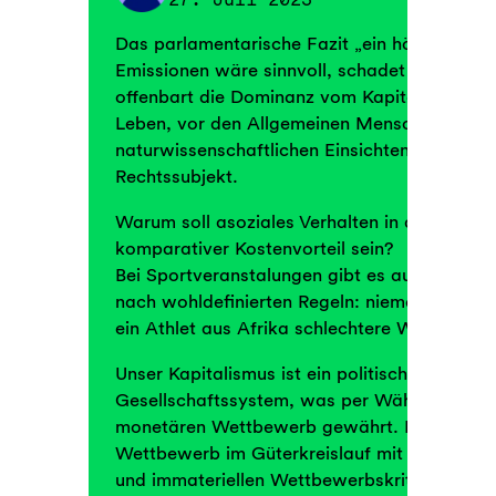
Das parlamentarische Fazit „ein höherer Kohl
Emissionen wäre sinnvoll, schadet aber de
offenbart die Dominanz vom Kapitalismus; v
Leben, vor den Allgemeinen Menschenrechte
naturwissenschaftlichen Einsichten und vor 
Rechtssubjekt.
Warum soll asoziales Verhalten in anderen Vo
komparativer Kostenvorteil sein?
Bei Sportveranstalungen gibt es auch einen
nach wohldefinierten Regeln: niemand käme a
ein Athlet aus Afrika schlechtere Wettbewerb
Unser Kapitalismus ist ein politisch konstituie
Gesellschaftssystem, was per Währungsdefin
monetären Wettbewerb gewährt. Denkbar ist
Wettbewerb im Güterkreislauf mit wohldefini
und immateriellen Wettbewerbskriterien.