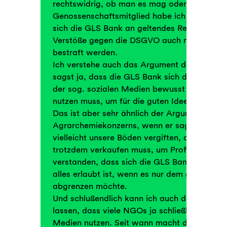
rechtswidrig, ob man es mag oder nicht. Und
Genossenschaftsmitglied habe ich schon de
sich die GLS Bank an geltendes Recht hält. S
Verstöße gegen die DSGVO auch mit einem e
bestraft werden.
Ich verstehe auch das Argument der Zwangslä
sagst ja, dass die GLS Bank sich der Proble
der sog. sozialen Medien bewusst ist, sie ab
nutzen muss, um für die guten Ideen der GL
Das ist aber sehr ähnlich der Argumentation 
Agrarchemiekonzerns, wenn er sagt, dass se
vielleicht unsere Böden vergiften, dass er die
trotzdem verkaufen muss, um Profit zu mache
verstanden, dass sich die GLS Bank von dies
alles erlaubt ist, wenn es nur dem gewünsch
abgrenzen möchte.
Und schlußendlich kann ich auch das Argumen
lassen, dass viele NGOs ja schließlich auch d
Medien nutzen. Seit wann macht die GLS Ban