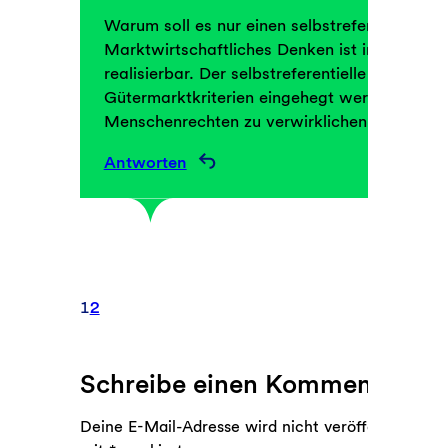
Warum soll es nur einen selbstreferentiellen
Marktwirtschaftliches Denken ist im Finanz-
realisierbar. Der selbstreferentielle Kapitali
Gütermarktkriterien eingehegt werden, um u
Menschenrechten zu verwirklichen.
Antworten
1
2
Schreibe einen Kommentar
Deine E-Mail-Adresse wird nicht veröffentlicht.
Er