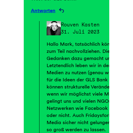
Antworten
Rouven Kasten
31. Juli 2023
Hallo Mark, tatsächlich können wir d
zum Teil nachvollziehen. Die GLS Bank 
Gedanken dazu gemacht und macht si
Letztendlich leben wir in dem Spannun
Medien zu nutzen (genau wie o.g. au
für die Ideen der GLS Bank „Werbung
können strukturelle Veränderungen nur
wenn wir möglichst viele Menschen er
gelingt uns und vielen NGOs nur unte
Netzwerken wie Facebook oder Twitt
oder nicht. Auch FridaysforFuture wä
Media sicher nicht gelungen, ihre glo
so groß werden zu lassen.