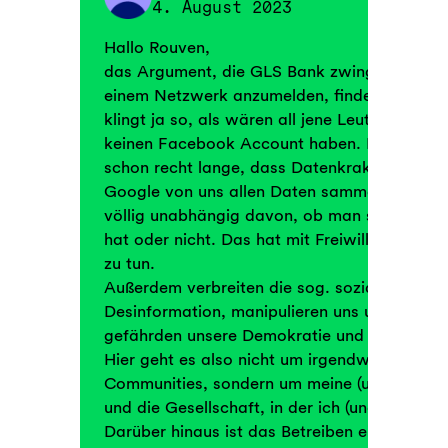
4. August 2023
Hallo Rouven,
das Argument, die GLS Bank zwinge niemand
einem Netzwerk anzumelden, finde ich unehr
klingt ja so, als wären all jene Leute gar nich
keinen Facebook Account haben. Dabei wiss
schon recht lange, dass Datenkraken wie F
Google von uns allen Daten sammeln und Pro
völlig unabhängig davon, ob man sich irge
hat oder nicht. Das hat mit Freiwilligkeit als
zu tun.
Außerdem verbreiten die sog. sozialen Medi
Desinformation, manipulieren uns und Wahle
gefährden unsere Demokratie und spalten un
Hier geht es also nicht um irgendwelche Ne
Communities, sondern um meine (und auch D
und die Gesellschaft, in der ich (und auch Du)
Darüber hinaus ist das Betreiben einer Face