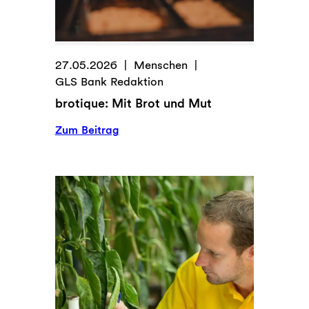
27.05.2026
Menschen
GLS Bank Redaktion
brotique: Mit Brot und Mut
:
Zum Beitrag
brotique:
Mit
Brot
und
Mut