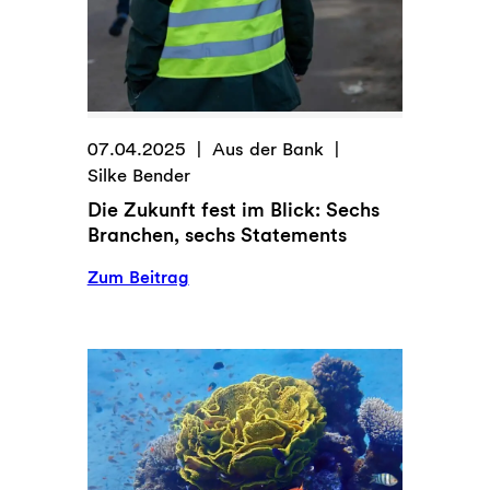
07.04.2025
Aus der Bank
Silke Bender
Die Zukunft fest im Blick: Sechs
Branchen, sechs Statements
:
Zum Beitrag
Die
Zukunft
fest
im
Blick:
Sechs
Branchen,
sechs