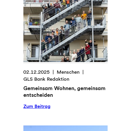
Kuhmilch?
02.12.2025
Menschen
GLS Bank Redaktion
Gemeinsam Wohnen, gemeinsam
entscheiden
:
Zum Beitrag
Gemeinsam
Wohnen,
gemeinsam