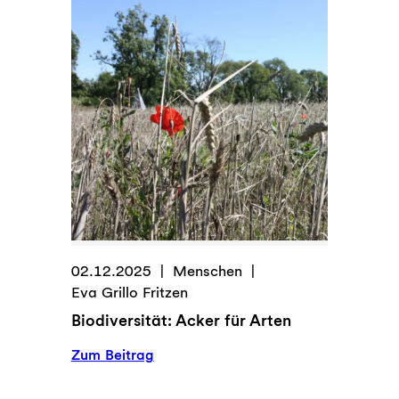
entscheiden
02.12.2025
Menschen
Eva Grillo Fritzen
Biodiversität: Acker für Arten
:
Zum Beitrag
Biodiversität:
Acker