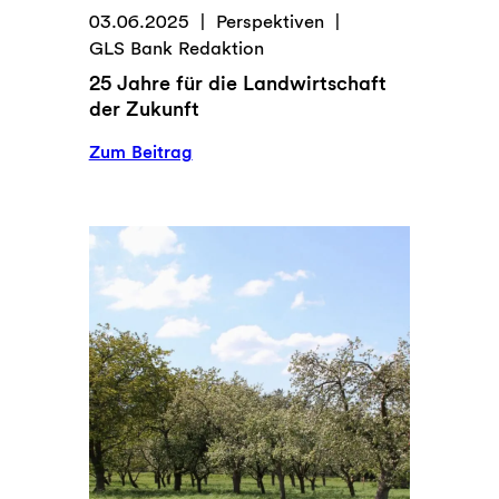
03.06.2025
Perspektiven
GLS Bank Redaktion
25 Jahre für die Landwirtschaft
der Zukunft
:
Zum Beitrag
25
Jahre
für
die
Landwirtschaft
der
Zukunft