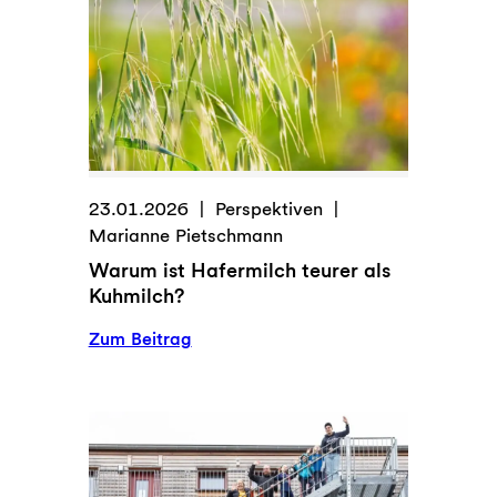
23.01.2026
Perspektiven
Marianne Pietschmann
Warum ist Hafermilch teurer als
Kuhmilch?
:
Zum Beitrag
Warum
ist
Hafermilch
teurer
als