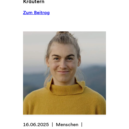
Kräutern
:
Zum Beitrag
Mein
Geld
duftet
nach
frischen
Kräutern
16.06.2025
Menschen