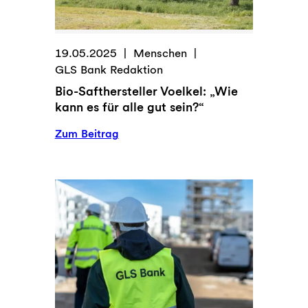
19.05.2025
Menschen
GLS Bank Redaktion
Bio-Safthersteller Voelkel: „Wie
kann es für alle gut sein?“
:
Zum Beitrag
Bio-
Safthersteller
Voelkel:
„Wie
kann
es
für
alle
gut
sein?“