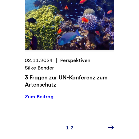
Statements
02.11.2024
Perspektiven
Silke Bender
3 Fragen zur UN-Konferenz zum
Artenschutz
:
Zum Beitrag
3
Fragen
zur
UN-
1
2
Konferenz