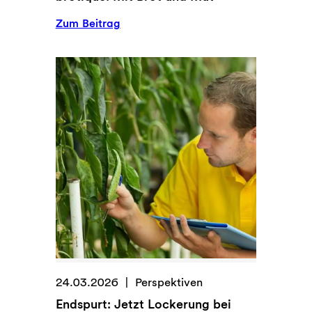
:
Zum Beitrag
b
r
o
t
i
q
u
e
:
M
i
t
B
r
o
24.03.2026
Perspektiven
t
Endspurt: Jetzt Lockerung bei
u