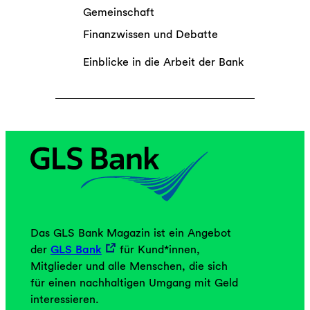
h
Gemeinschaft
,
?
g
Finanzwissen und Debatte
e
Einblicke in die Arbeit der Bank
m
e
i
n
s
a
m
e
n
t
s
Das GLS Bank Magazin ist ein Angebot
c
der
GLS Bank
für Kund*innen,
h
Mitglieder und alle Menschen, die sich
e
für einen nachhaltigen Umgang mit Geld
i
interessieren.