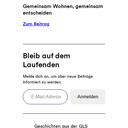
l
k
Gemeinsam Wohnen, gemeinsam
c
a
entscheiden
h
b
t
:
Zum Beitrag
l
e
G
e
u
e
h
r
m
n
e
e
e
Bleib auf dem
r
i
n
a
Laufenden
n
l
s
s
Melde dich an, um über neue Beiträge
a
informiert zu werden.
K
m
E-Mail-Adresse eingeben
u
W
h
Anmelden
o
m
h
i
n
l
e
c
Geschichten aus der GLS
n