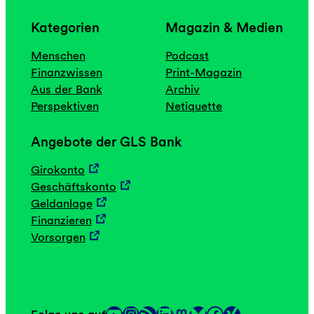
d
e
Kategorien
Magazin & Medien
n
Menschen
Podcast
Finanzwissen
Print-Magazin
Aus der Bank
Archiv
Perspektiven
Netiquette
Angebote der GLS Bank
Girokonto
Geschäftskonto
Geldanlage
Finanzieren
Vorsorgen
YouTube
Instagram
RSS-Feed
LinkedIn
Mastodon
Facebook