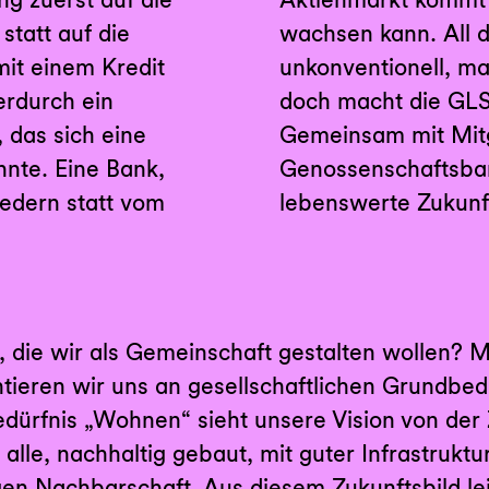
statt auf die
 mindestens
mit einem Kredit
agen: mutig. Und
erdurch ein
 seit 1974.
 das sich eine
nnen trifft die
nnte. Eine Bank,
idungen für eine
iedern statt vom
lebenswerte Zukunf
t, die wir als Gemeinschaft gestalten wollen? 
tieren wir uns an gesellschaftlichen Grundbed
rfnis „Wohnen“ sieht unsere Vision von der Z
lle, nachhaltig gebaut, mit guter Infrastruk
tigen Nachbarschaft. Aus diesem Zukunftsbild le