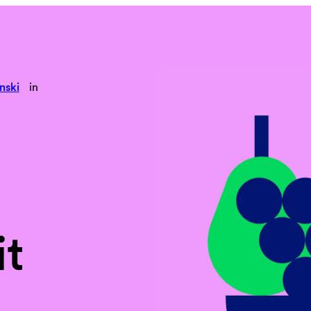
nski
in
it