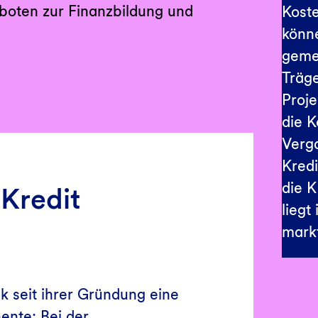
eboten zur Finanzbildung und
Kost
könne
gemei
Träge
Proje
die K
Verg
Kredi
die K
Kredit
liegt
mark
k seit ihrer Gründung eine
ente: Bei der