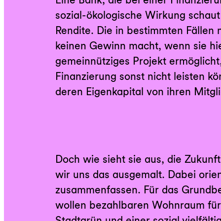
sozial-ökologische Wirkung schaut 
wachsen kann. All das klingt
Rendite. Die in bestimmten Fällen 
unkonventionell, man könnte auch s
keinen Gewinn macht, wenn sie hi
doch macht die GLS Bank genau das
gemeinnütziges Projekt ermöglicht,
Gemeinsam mit Mitgliedern und Kund*i
Finanzierung sonst nicht leisten kö
Genossenschaftsbank mutige Entsche
deren Eigenkapital von ihren Mitgl
Doch wie sieht sie aus, die Zukunf
wir uns das ausgemalt. Dabei orien
zusammenfassen. Für das Grundbedü
wollen bezahlbaren Wohnraum für a
Stadtgrün und einer sozial vielfäl