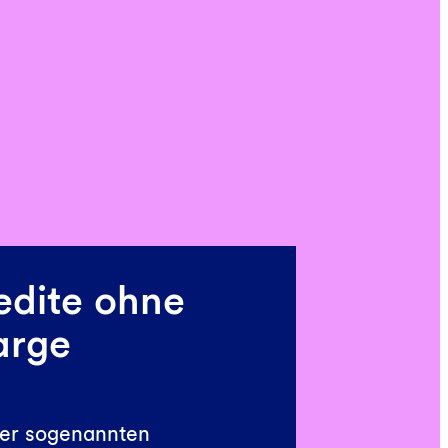
edite ohne
rge
der sogenannten