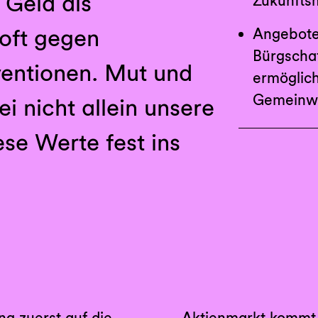
 Geld als
Zukunftsm
 oft gegen
Angebote
Bürgschaf
entionen. Mut und
ermöglich
Gemeinw
i nicht allein unsere
se Werte fest ins
ng zuerst auf die
rch nur langsam