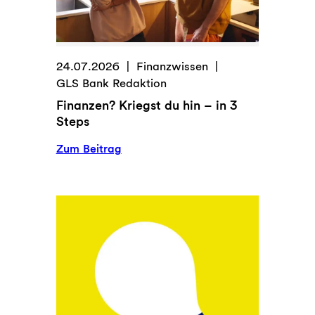
24.07.2026
Finanzwissen
GLS Bank Redaktion
Finanzen? Kriegst du hin – in 3
Steps
:
Zum Beitrag
Finanzen?
Kriegst
du
hin
–
in
3
Steps