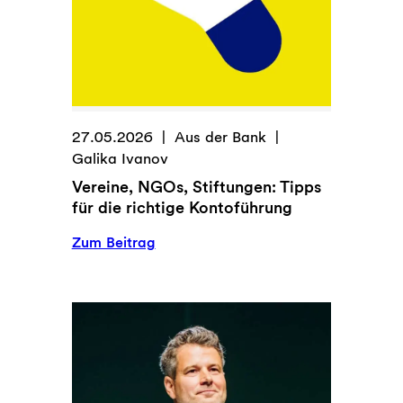
27.05.2026
Aus der Bank
Galika Ivanov
Vereine, NGOs, Stiftungen: Tipps
für die richtige Kontoführung
:
Zum Beitrag
Vereine,
NGOs,
Stiftungen:
Tipps
für
die
richtige