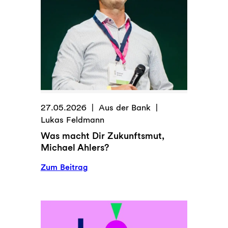
Kontoführung
27.05.2026
Aus der Bank
Lukas Feldmann
Was macht Dir Zukunftsmut,
Michael Ahlers?
:
Zum Beitrag
Was
macht
Dir
Zukunftsmut,
Michael