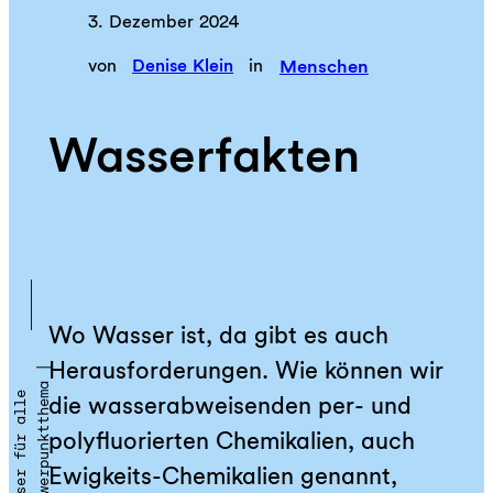
3. Dezember 2024
von
Denise Klein
in
Menschen
Wasserfakten
Wo Wasser ist, da gibt es auch
Herausforderungen. Wie können wir
S
c
h
w
e
r
p
u
n
k
t
t
h
e
a
|
W
a
s
s
e
r
f
ü
r
a
l
l
m
e
die wasserabweisenden per- und
polyfluorierten Chemikalien, auch
Ewigkeits-Chemikalien genannt,