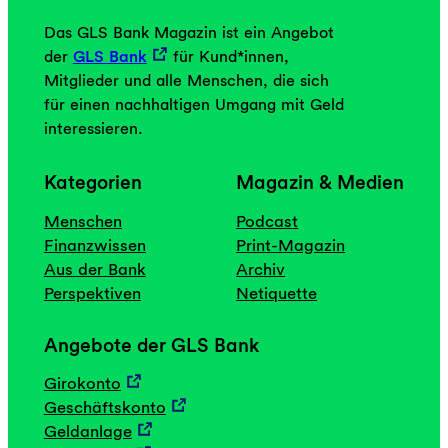
i
h
c
Das GLS Bank Magazin ist ein Angebot
r
h
der
GLS Bank
für Kund*innen,
u
t
Mitglieder und alle Menschen, die sich
n
z
für einen nachhaltigen Umgang mit Geld
g
ä
interessieren.
h
l
Kategorien
Magazin & Medien
e
Menschen
Podcast
n
Finanzwissen
Print-Magazin
F
Aus der Bank
Archiv
a
Perspektiven
Netiquette
k
t
Angebote der GLS Bank
e
n
Girokonto
“
Geschäftskonto
Geldanlage