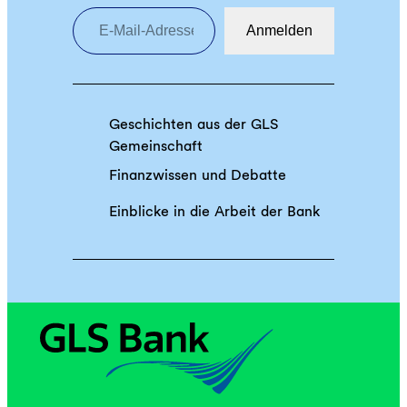
E-Mail-Adresse eingeben
r
m
Anmelden
d
w
i
e
e
l
r
t
i
Geschichten aus der GLS
h
c
Gemeinschaft
i
h
l
Finanzwissen und Debatte
t
f
i
Einblicke in die Arbeit der Bank
e
g
:
e
„
K
V
o
o
n
r
t
G
o
e
f
r
ü