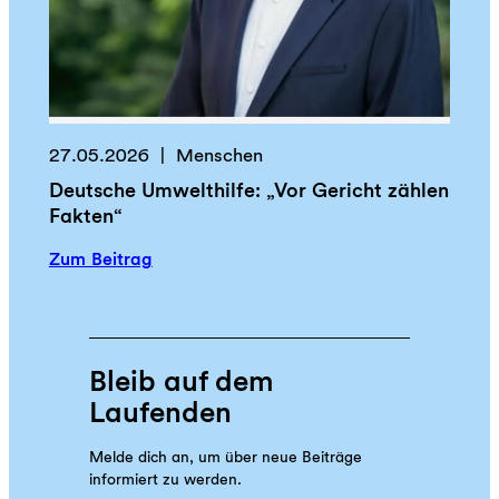
,
H
S
a
t
r
i
t
f
m
t
27.05.2026
Menschen
u
u
t
Deutsche Umwelthilfe: „Vor Gericht zählen
n
!
Fakten“
g
e
:
Zum Beitrag
n
D
:
e
T
u
i
t
Bleib auf dem
p
s
Laufenden
p
c
s
h
Melde dich an, um über neue Beiträge
f
e
informiert zu werden.
ü
U