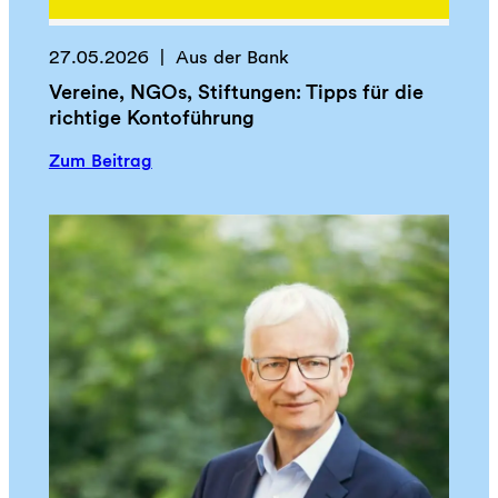
n
s
s
t
27.05.2026
Aus der Bank
e
a
t
Vereine, NGOs, Stiftungen: Tipps für die
l
z
richtige Kontoführung
t
e
e
:
Zum Beitrag
n
r
V
,
e
N
r
e
e
t
i
z
n
w
e
e
,
r
N
k
G
e
O
r
s
,