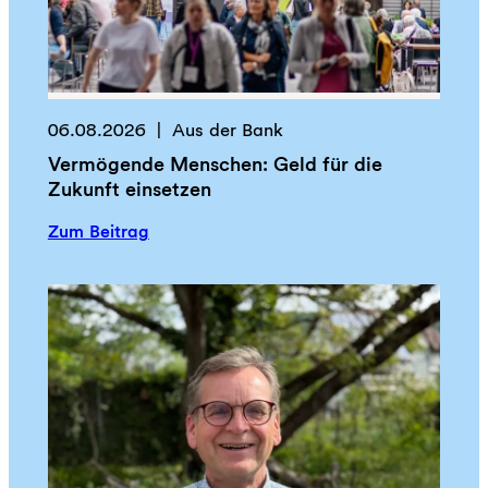
06.08.2026
Aus der Bank
Vermögende Menschen: Geld für die
Zukunft einsetzen
:
Zum Beitrag
V
e
r
m
ö
g
e
n
d