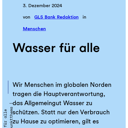
3. Dezember 2024
von
GLS Bank Redaktion
in
Menschen
Wasser für alle
Wir Menschen im globalen Norden
tragen die Hauptverantwortung,
das Allgemeingut Wasser zu
S
c
h
w
e
r
p
u
n
k
t
t
h
e
a
|
W
a
s
s
e
r
f
ü
r
a
l
l
schützen. Statt nur den Verbrauch
m
e
zu Hause zu optimieren, gilt es