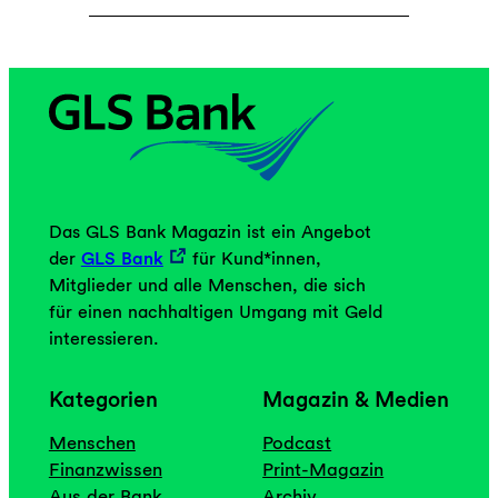
i
n
s
a
m
e
n
t
s
Das GLS Bank Magazin ist ein Angebot
c
der
GLS Bank
für Kund*innen,
h
Mitglieder und alle Menschen, die sich
e
für einen nachhaltigen Umgang mit Geld
i
interessieren.
d
e
Kategorien
Magazin & Medien
n
Menschen
Podcast
Finanzwissen
Print-Magazin
Aus der Bank
Archiv