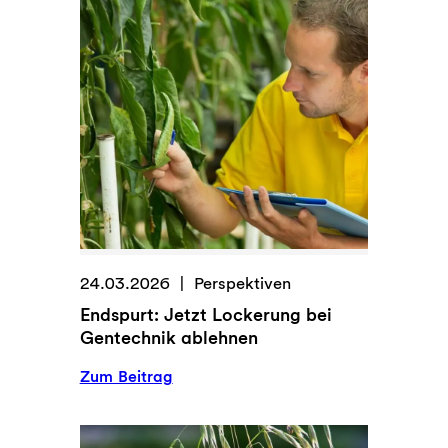
t
i
q
u
e
:
M
i
t
B
r
o
24.03.2026
Perspektiven
t
Endspurt: Jetzt Lockerung bei
u
Gentechnik ablehnen
n
d
:
Zum Beitrag
M
E
u
n
t
d