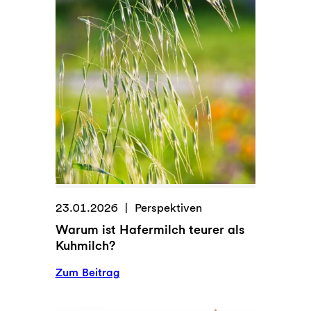
s
p
u
r
t
:
J
e
t
z
t
L
23.01.2026
Perspektiven
o
Warum ist Hafermilch teurer als
c
Kuhmilch?
k
e
:
Zum Beitrag
r
W
u
a