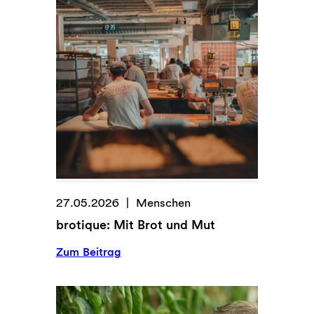
27.05.2026
Menschen
brotique: Mit Brot und Mut
:
Zum Beitrag
b
r
o