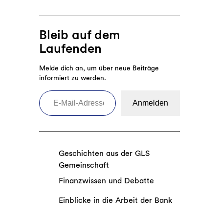
e
h
r
m
n
e
e
e
Bleib auf dem
r
i
n
Laufenden
a
n
l
s
Melde dich an, um über neue Beiträge
s
a
informiert zu werden.
K
m
E-Mail-Adresse eingeben
u
W
Anmelden
h
o
m
h
i
n
l
e
c
Geschichten aus der GLS
n
h
Gemeinschaft
,
?
g
Finanzwissen und Debatte
e
Einblicke in die Arbeit der Bank
m
e