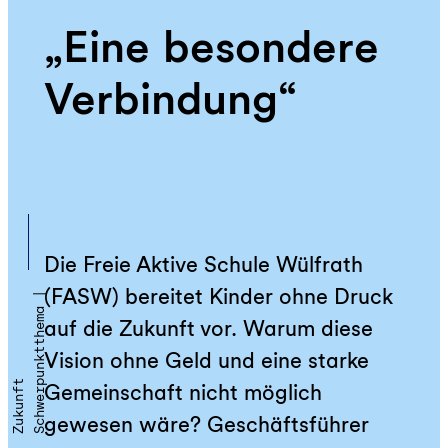
„Eine besondere
Verbindung“
Die Freie Aktive Schule Wülfrath
(FASW) bereitet Kinder ohne Druck
S
c
h
w
e
r
u
n
k
t
t
h
e
m
a
|
Z
u
k
u
n
f
auf die Zukunft vor. Warum diese
Vision ohne Geld und eine starke
p
t
Gemeinschaft nicht möglich
gewesen wäre? Geschäftsführer