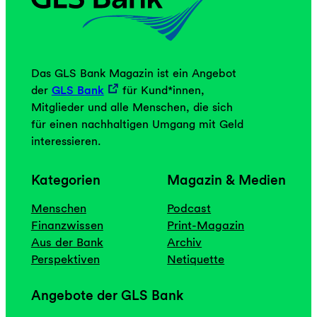
s
i
n
d
Das GLS Bank Magazin ist ein Angebot
b
der
GLS Bank
für Kund*innen,
e
Mitglieder und alle Menschen, die sich
i
für einen nachhaltigen Umgang mit Geld
u
interessieren.
n
s
Kategorien
Magazin & Medien
e
i
Menschen
Podcast
n
Finanzwissen
Print-Magazin
s
Aus der Bank
Archiv
“
Perspektiven
Netiquette
Angebote der GLS Bank