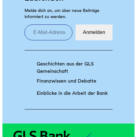
c
h
h
Melde dich an, um über neue Beiträge
t
informiert zu werden.
u
D
E-Mail-Adresse eingeben
t
i
z
Anmelden
r
u
Z
n
u
d
k
U
Geschichten aus der GLS
u
n
Gemeinschaft
n
t
f
Finanzwissen und Debatte
e
t
r
Einblicke in die Arbeit der Bank
s
n
m
e
u
h
t
m
?
e
n