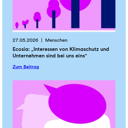
B
i
r
t
o
b
t
e
u
s
n
27.05.2026
Menschen
t
d
i
Ecosia: „Interessen von Klimaschutz und
M
m
Unternehmen sind bei uns eins“
u
m
t
:
Zum Beitrag
e
E
n
c
u
o
n
s
d
i
N
a
e
:
i
„
n