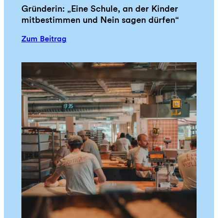
Gründerin: „Eine Schule, an der Kinder
mitbestimmen und Nein sagen dürfen“
:
Zum Beitrag
G
r
ü
n
d
e
r
i
n
:
„
E
i
n
e