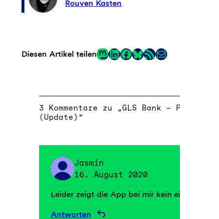
Rouven Kasten
Mastodon
LinkedIn
Facebook
RSS-Feed
E-Mail
Diesen Artikel teilen
Link
3 Kommentare zu „GLS Bank – Podcast 
(Update)“
Jasmin
16. August 2020
Leider zeigt die App bei mir kein einziges Pr
Antworten