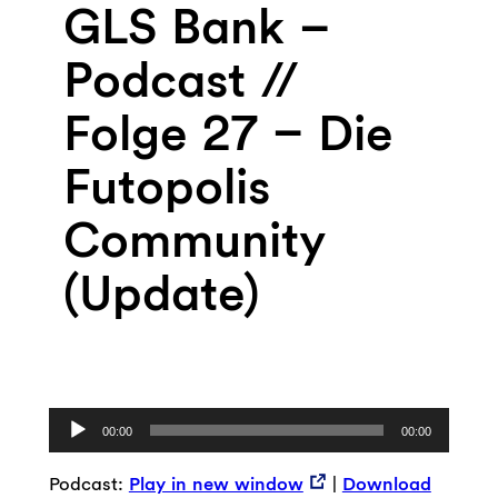
GLS Bank –
Podcast //
Folge 27 – Die
Futopolis
Community
(Update)
Audio-
00:00
00:00
Player
Podcast:
Play in new window
|
Download