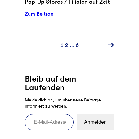
Pop-Up Stores / Filialen auf Zeit
:
Zum Beitrag
GLS
Bank
–
Podcast
1
2
…
6
//
Folge
26
–
Bleib auf dem
Pop-
Laufenden
Up
Stores
Melde dich an, um über neue Beiträge
/
informiert zu werden.
Filialen
E-Mail-Adresse eingeben
auf
Anmelden
Zeit