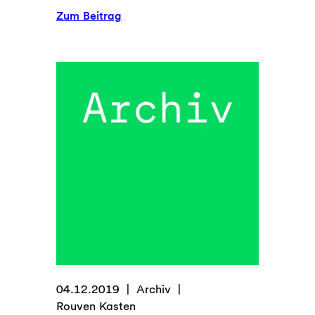
:
Zum Beitrag
GLS
Bank
–
Podcast
//
Folge
27
–
Die
Futopolis
Community
(Update)
04.12.2019
Archiv
Rouven Kasten