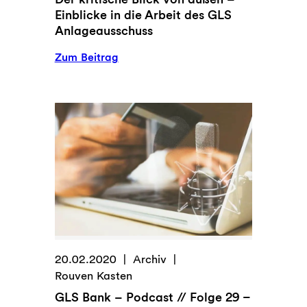
Einblicke in die Arbeit des GLS
Anlageausschuss
:
Zum Beitrag
Der
kritische
Blick
von
außen
–
Einblicke
in
die
Arbeit
des
GLS
20.02.2020
Archiv
Anlageausschuss
Rouven Kasten
GLS Bank – Podcast // Folge 29 –