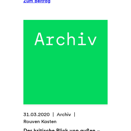
:
Zum Beitrag
GLS
Bank
–
Podcast
//
Folge
30
–
Thomas
Jorberg
über
die
Coronakrise
31.03.2020
Archiv
Rouven Kasten
Der kritische Blick von außen –