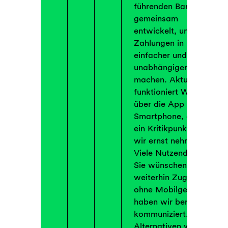
führenden Banken
gemeinsam
entwickelt, um
Zahlungen in Europa
einfacher und
unabhängiger zu
machen. Aktuell
funktioniert Wero nur
über die App und ein
Smartphone, dass ist
ein Kritikpunkt, den
wir ernst nehmen.
Viele Nutzende wie
Sie wünschen sich
weiterhin Zugang
ohne Mobilgerät. Das
haben wir bereist
kommuniziert. Ob
Alternativen wie