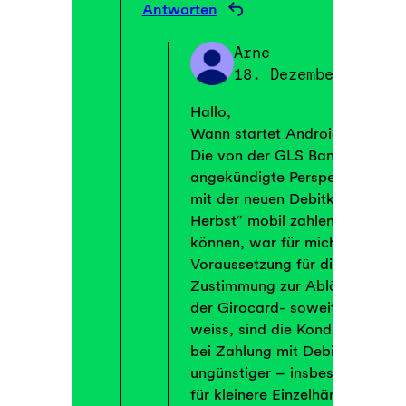
Antworten
Arne
18. Dezember 2025
Hallo,
Wann startet Android Pay?
Die von der GLS Bank im Mai
angekündigte Perspektive,
mit der neuen Debitkarte “ab
Herbst“ mobil zahlen zu
können, war für mich
Voraussetzung für die
Zustimmung zur Ablösung
der Girocard- soweit ich
weiss, sind die Konditionen
bei Zahlung mit Debitkarte
ungünstiger – insbesondere
für kleinere Einzelhändler