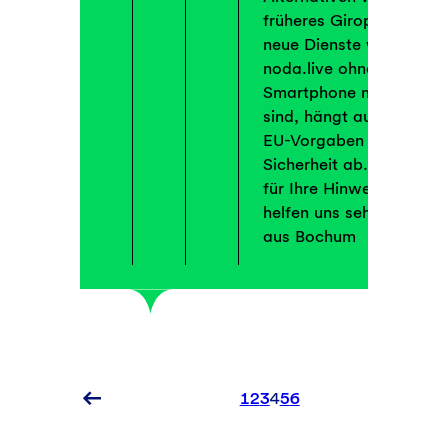
früheres Giropay oder
neue Dienste wie
noda.live ohne
Smartphone möglich
sind, hängt auch von
EU-Vorgaben zur
Sicherheit ab. Danke
für Ihre Hinweise sie
helfen uns sehr! Grüße
aus Bochum
N
1
2
3
4
5
6
K
Ältere