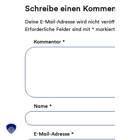
Kommentare
Schreibe einen Kommentar
Deine E-Mail-Adresse wird nicht veröffentlicht.
Erforderliche Felder sind mit
*
markiert
Kommentar
*
Name
*
E-Mail-Adresse
*