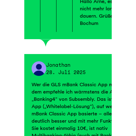
Hallo Arne, es wird
nicht mehr lange
dauern. Grüße aus
Bochum
Jonathan
28. Juli 2025
Wer die GLS mBank Classic App mochte,
dem empfehle ich wärmstens die App
„Banking4“ von Subsembly. Das ist die
App („Whitelabel-Lösung“), auf welcher die
mBank Classic App basierte – allerdings
deutlich besser und mit mehr Funktionen.
Sie kostet einmalig 10€, ist nativ
Multibanking-fähig (auch mit Banken,