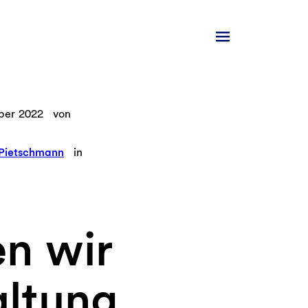
ber 2022
von
Pietschmann
in
n wir
altung