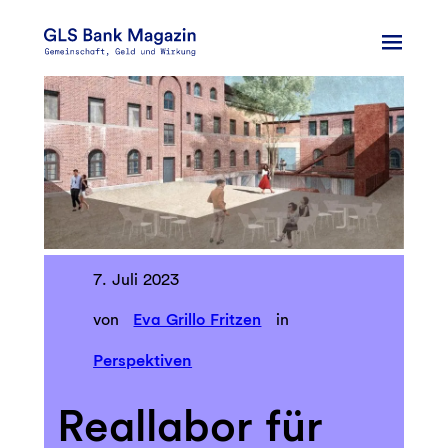
Zum
Inhalt
springen
7. Juli 2023
von
Eva Grillo Fritzen
in
Perspektiven
Reallabor für