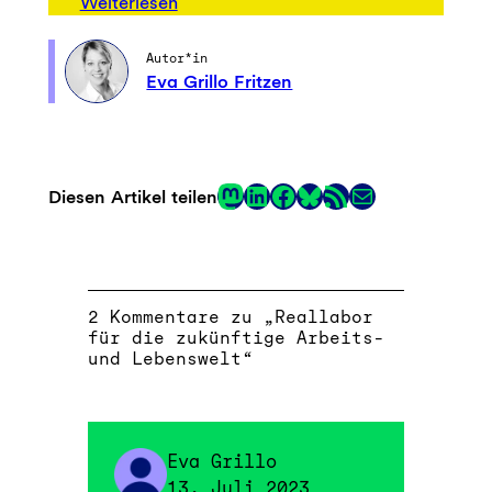
Weiterlesen
Autor*in
Eva Grillo Fritzen
Mastodon
LinkedIn
Facebook
RSS-Feed
E-Mail
Diesen Artikel teilen
Link
2 Kommentare zu „Reallabor
für die zukünftige Arbeits-
und Lebenswelt“
Eva Grillo
13. Juli 2023