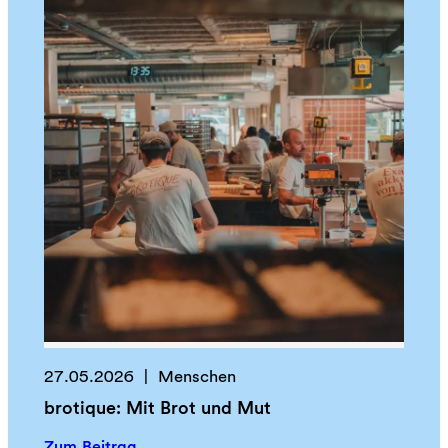
ü
n
d
e
r
i
n
:
„
E
i
n
e
S
c
h
27.05.2026
Menschen
u
brotique: Mit Brot und Mut
l
e
:
Zum Beitrag