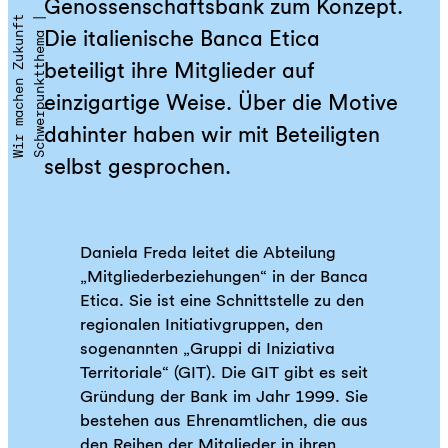
Genossenschaftsbank zum Konzept.
t
S
c
h
w
e
r
p
u
n
k
t
t
h
e
m
a
|
W
i
r
m
a
c
h
e
n
Z
u
k
u
n
f
Die italienische Banca Etica
beteiligt ihre Mitglieder auf
einzigartige Weise. Über die Motive
dahinter haben wir mit Beteiligten
selbst gesprochen.
Daniela Freda leitet die Abteilung
„Mitgliederbeziehungen“ in der Banca
Etica. Sie ist eine Schnittstelle zu den
regionalen Initiativgruppen, den
sogenannten „Gruppi di Iniziativa
Territoriale“ (GIT). Die GIT gibt es seit
Gründung der Bank im Jahr 1999. Sie
bestehen aus Ehrenamtlichen, die aus
den Reihen der Mitglieder in ihren