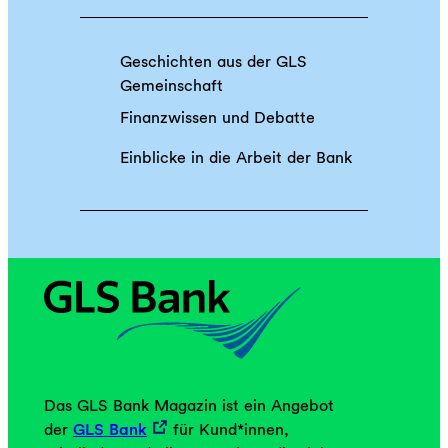
n
u
d
k
U
Geschichten aus der GLS
u
n
Gemeinschaft
n
t
f
Finanzwissen und Debatte
e
t
r
Einblicke in die Arbeit der Bank
s
n
m
e
u
h
t
m
?
e
n
s
i
n
d
Das GLS Bank Magazin ist ein Angebot
b
der
GLS Bank
für Kund*innen,
e