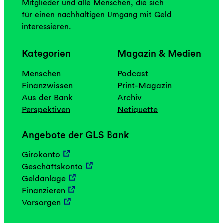
Mitglieder und alle Menschen, die sich
i
für einen nachhaltigen Umgang mit Geld
u
interessieren.
n
s
Kategorien
Magazin & Medien
e
i
Menschen
Podcast
n
Finanzwissen
Print-Magazin
s
Aus der Bank
Archiv
“
Perspektiven
Netiquette
Angebote der GLS Bank
Girokonto
Geschäftskonto
Geldanlage
Finanzieren
Vorsorgen