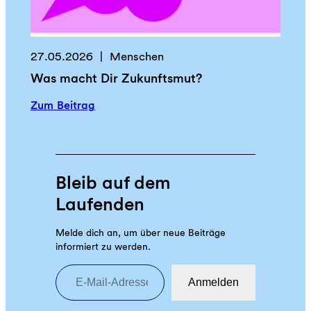
ü
s
r
e
f
n
e
27.05.2026
Menschen
v
n
Was macht Dir Zukunftsmut?
o
“
n
:
Zum Beitrag
K
W
l
a
i
s
m
m
Bleib auf dem
a
a
s
Laufenden
c
c
h
h
Melde dich an, um über neue Beiträge
t
informiert zu werden.
u
D
E-Mail-Adresse eingeben
t
i
z
Anmelden
r
u
Z