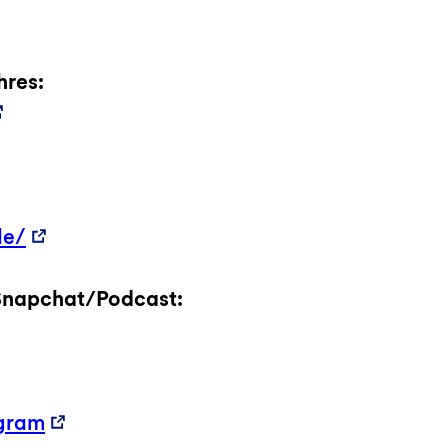
hres:
de/
Snapchat/Podcast:
agram