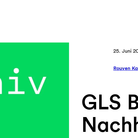
25. Juni 2
Rouven Ka
GLS 
Nachh