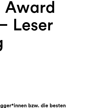
g Award
– Leser
g
ogger*innen bzw. die besten