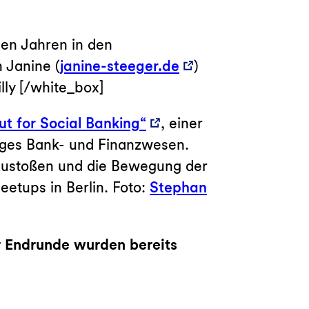
len Jahren in den
 Janine (
janine-steeger.de
)
illy [/white_box]
tut for Social Banking“
, einer
tiges Bank- und Finanzwesen.
zustoßen und die Bewegung der
Meetups in Berlin. Foto:
Stephan
r Endrunde wurden bereits