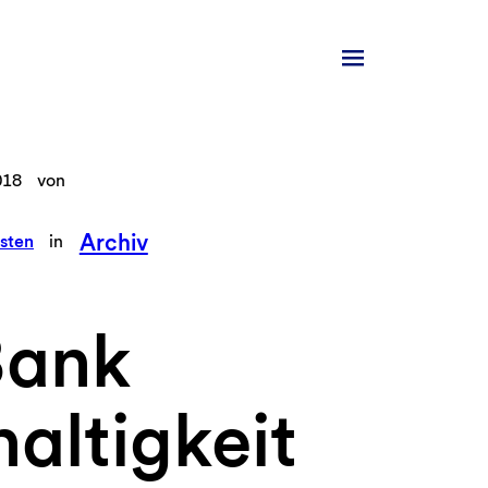
018
von
Archiv
sten
in
Bank
altigkeit