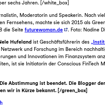
 über sechs Jahren. [/white_box]
rnalistin, Moderatorin und Speakerin. Nach vie
n Fernsehens, machte sie sich 2015 als Green
8 die Seite
futurewoman.de
. Foto: Nadine D
Nele Hufeland
ist Geschäftsführerin des
„Insti
g, Netzwerk und Forschung im Bereich nachhal
erungen und Innovationen im Finanzsystem an
iten, ist sie Initiatorin der Conscious FinTech 
 Die Abstimmung ist beendet. Die Blogger de
en wir in Kürze bekannt. [/green_box]
h