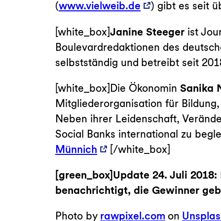
(
www.vielweib.de
) gibt es seit
[white_box]
Janine Steeger
ist Jou
Boulevardredaktionen des deutsche
selbstständig und betreibt seit 201
[white_box]
Die Ökonomin
Sanika 
Mitgliederorganisation für Bildun
Neben ihrer Leidenschaft, Veränd
Social Banks international zu begle
Münnich
[/white_box]
[green_box]Update 24. Juli 2018:
benachrichtigt, die Gewinner geb
Photo by
rawpixel.com
on
Unsplas