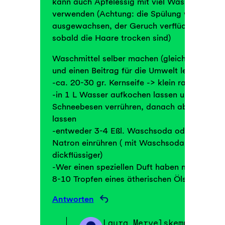
kann auch Apfelessig mit viel Wasser verdün
verwenden (Achtung: die Spülung wird nicht
ausgewachsen, der Geruch verflüchtigt sich,
sobald die Haare trocken sind)
Waschmittel selber machen (gleichzeitig spa
und einen Beitrag für die Umwelt leisten)
-ca. 20-30 gr. Kernseife -> klein raspeln
-in 1 L Wasser aufkochen lassen und mit ei
Schneebesen verrühren, danach abkühlen
lassen
-entweder 3-4 Eßl. Waschsoda oder 5 Eßl.
Natron einrühren ( mit Waschsoda wird es
dickflüssiger)
-Wer einen speziellen Duft haben möchte, k
8-10 Tropfen eines ätherischen Öls beimeng
Antworten
Laura Mervelskemper