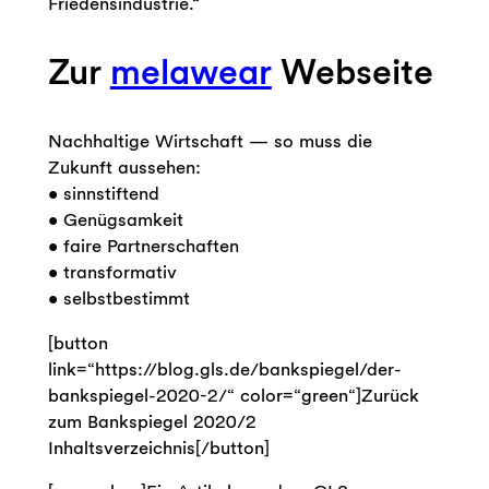
Friedensindustrie.“
Zur
melawear
Webseite
Nachhaltige Wirtschaft — so muss die
Zukunft aussehen:
• sinnstiftend
• Genügsamkeit
• faire Partnerschaften
• transformativ
• selbstbestimmt
[button
link=“https://blog.gls.de/bankspiegel/der-
bankspiegel-2020-2/“ color=“green“]Zurück
zum Bankspiegel 2020/2
Inhaltsverzeichnis[/button]