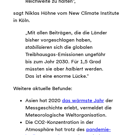
Reichweite zu halten“,
sagt Niklas Höhne vom New Climate Institute
in Köln.
„Mit allen Beiträgen, die die Länder
bisher vorgeschlagen haben,
stabilisieren
sich die globalen
Treibhausgas-Emissionen ungefähr
bis zum Jahr 2030. Für 1,5 Grad
müssten sie aber
halbiert
werden.
Das ist eine enorme Lücke.“
Weitere aktuelle Befunde:
Asien hat 2020
das wärmste Jahr
der
Messgeschichte erlebt, vermeldet die
Meteorologische Weltorganisation.
Die CO2-Konzentration in der
Atmosphäre hat trotz des
pandemie-