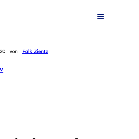
020
von
Falk Zientz
v