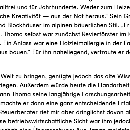
allfrei und für Jahrhunderte. Weder zum Heiz
iche Kreativität — aus der Not heraus.“ Sein G
 Blockhäuser im alpinen bäuerlichen Stil. „Er
. Thoma selbst war zunächst Revierförster im
in Anlass war eine Holzleimallergie in der Fam
 bauen.“ Für ihn naheliegend, vertraute er da
Welt zu bringen, genügte jedoch das alte Wis
stiegen. Außerdem würde heute die Handarbeit, 
ann Thoma seine langjährige Forschungsarbeit
machte er dann eine ganz entscheidende Erfahr
teuerberater riet mir aber dringlichst davon a
e betriebswirtschaftliche Sicht war ihm jedoch