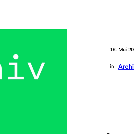
18. Mai 2
Archi
in