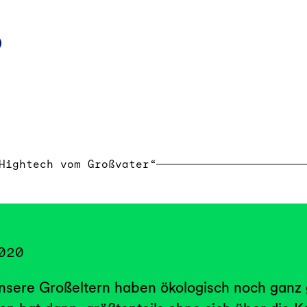
k
d
Mail
Hightech vom Großvater“
020
 Unsere Großeltern haben ökologisch noch ganz 