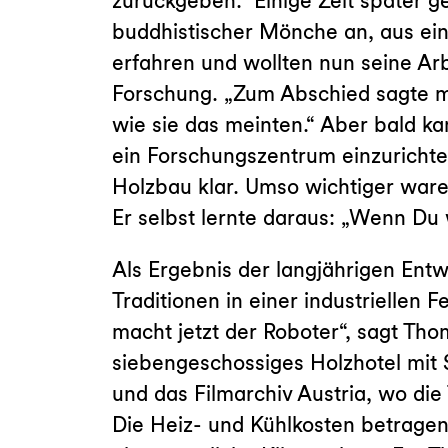
zurückgeben.“ Einige Zeit später 
buddhistischer Mönche an, aus ein
erfahren und wollten nun seine Arb
Forschung. „Zum Abschied sagte mir
wie sie das meinten.“ Aber bald k
ein Forschungszentrum einzuricht
Holzbau klar. Umso wichtiger ware
Er selbst lernte daraus: „Wenn Du
Als Ergebnis der langjährigen Ent
Traditionen in einer industrielle
macht jetzt der Roboter“, sagt Th
siebengeschossiges Holzhotel mi
und das Filmarchiv Austria, wo di
Die Heiz- und Kühlkosten betragen