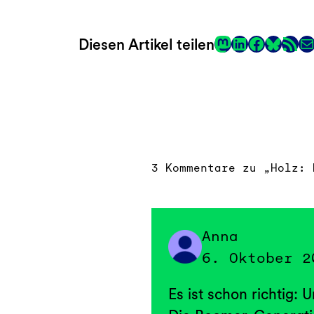
Mastodon
LinkedIn
Faceboo
RSS-Fee
E-
Diesen Artikel teilen
Link
3 Kommentare zu „Holz: 
Anna
6. Oktober 2
Es ist schon richtig: