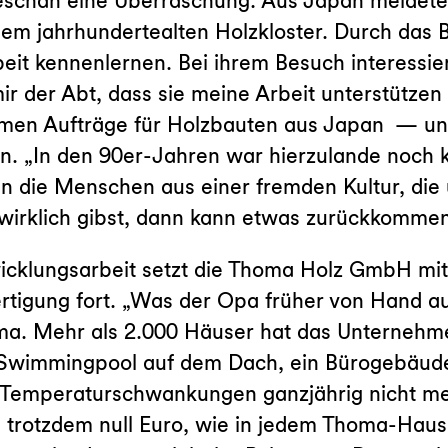
geschah eine Überraschung: Aus Japan meldete 
em jahrhundertealten Holzkloster. Durch das 
eit kennenlernen. Bei ihrem Besuch interessiert
 der Abt, dass sie meine Arbeit unterstützen w
amen Aufträge für Holzbauten aus Japan — und
en. „In den 90er-Jahren war hierzulande noch
n die Menschen aus einer fremden Kultur, die
 wirklich gibst, dann kann etwas zurückkommen
wicklungsarbeit setzt die Thoma Holz GmbH mit
n Fertigung fort. „Was der Opa früher von Han
oma. Mehr als 2.000 Häuser hat das Unternehme
t Swimmingpool auf dem Dach, ein Bürogebäud
e Temperaturschwankungen ganzjährig nicht me
 trotzdem null Euro, wie in jedem Thoma-Haus