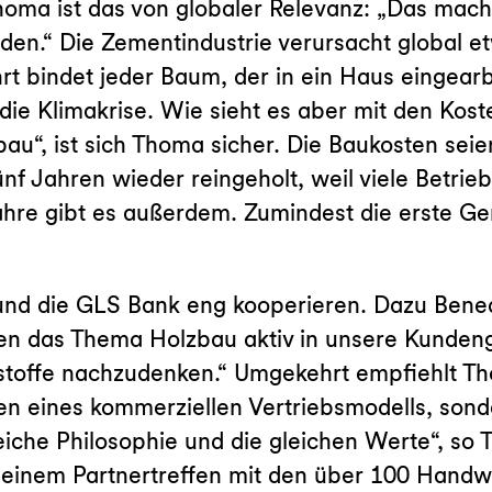
Thoma ist das von globaler Relevanz: „Das mac
den.“ Die Zementindustrie verursacht global e
 bindet jeder Baum, der in ein Haus eingearbe
e Klimakrise. Wie sieht es aber mit den Koste
bau“, ist sich Thoma sicher. Die Baukosten sei
fünf Jahren wieder reingeholt, weil viele Betri
Jahre gibt es außerdem. Zumindest die erste G
 und die GLS Bank eng kooperieren. Dazu Bene
 das Thema Holzbau aktiv in unsere Kundenges
austoffe nachzudenken.“ Umgekehrt empfiehlt 
n eines kommerziellen Vertriebsmodells, sond
eiche Philosophie und die gleichen Werte“, so
f einem Partnertreffen mit den über 100 Handw