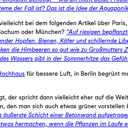
teme der Fall ist? Das ist die Idee der Aquaponik
ielleicht bei dem folgenden Artikel über Paris
n Bochum oder München?
“Auf riesigen bepfla
nder Hopfen. Bienen, Käfer und schillernde Libe
ken die Himbeeren so gut wie zu Großmutters Ze
des Wassers gibt in der Sommerhitze das Gefühl
 Hochhaus
für bessere Luft, in Berlin begrünt
gt, der spricht dann vielleicht eher auf die We
n, den man sich auch etwas grüner vorstellen
ls äußerste Schicht einer Betonwand aufgetrag
twas hermachen, wenn die Pflanzen im Laufe ei