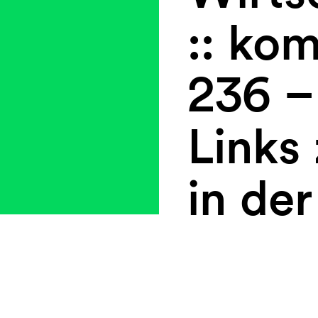
:: ko
236 –
Links
in der