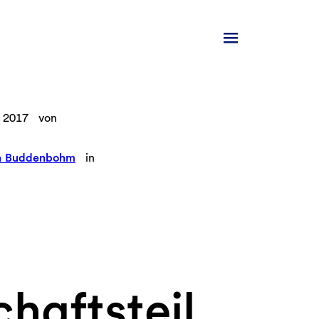
 2017
von
n Buddenbohm
in
haftsteil