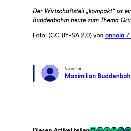
Der Wirtschaftsteil „kompakt“ ist 
Buddenbohm heute zum Thema Grün
Foto: (CC BY-SA 2.0) von
onnola /
Autor*in
Maximilian Buddenbo
Mastodon
LinkedIn
Faceboo
RSS-Fee
E-
Diesen Artikel teilen