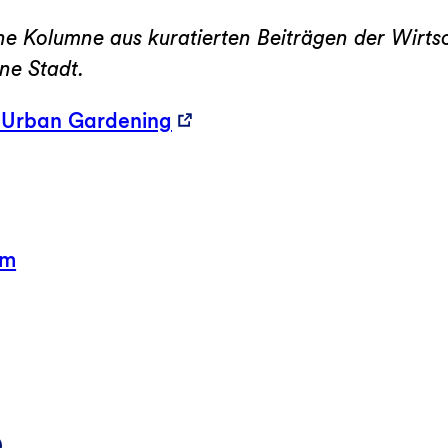
eine Kolumne aus kuratierten Beiträgen der Wirt
e Stadt.
 Urban Gardening
hm
k
d
Mail