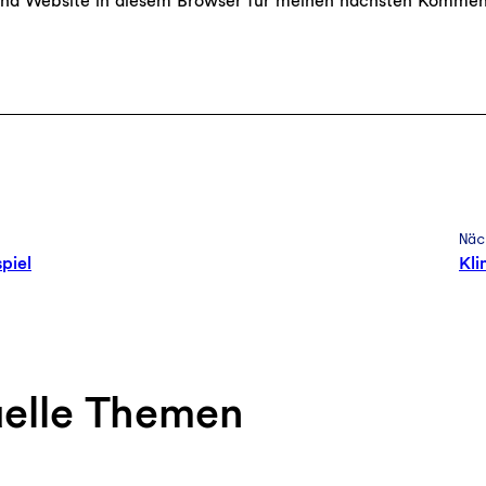
nd Website in diesem Browser für meinen nächsten Kommen
Näc
piel
Kli
uelle Themen