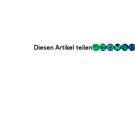
Mastodon
LinkedIn
Faceboo
RSS-Fee
E-
Diesen Artikel teilen
Link