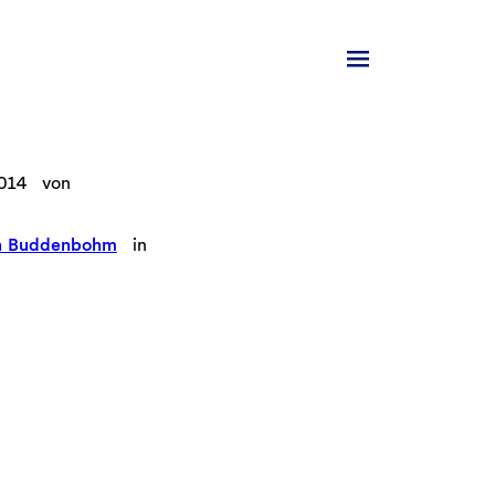
2014
von
n Buddenbohm
in