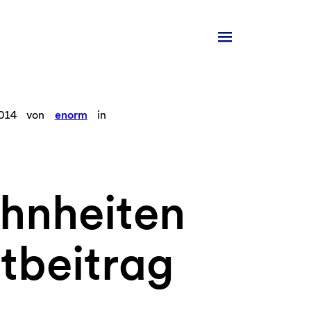
2014
von
enorm
in
hnheiten
tbeitrag