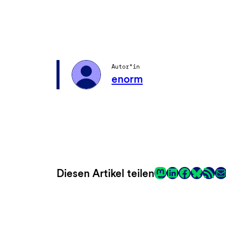
Autor*in
enorm
Mastodon
LinkedIn
Faceboo
RSS-Fee
E-
Diesen Artikel teilen
Link