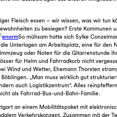
iger Fleisch essen – wir wissen, was wir tun
e Gewohnheiten zu besiegen? Erste Kommunen 
So mühsam hatte sich Sylke Conzelma
 die Unterlagen am Arbeitsplatz, eine für den N
immzeug oder Noten für die Gitarrenstunde ih
össer für Helm und Fahrradkorb nicht vergess
 bei Wind und Wetter, Ehemann Thorsten stram
 Böblingen. „Man muss wirklich gut strukturie
ondern auch Logistikzentrum“. Alles reinpfeffe
nicht als Fahrrad-Bus-und-Bahn-Familie.
uttgart an einem Mobilitätspaket mit elektroni
dalem Verkehrskonzept. Zusammen mit der Tes