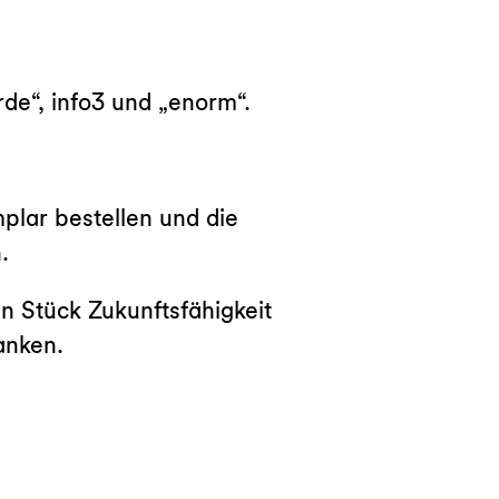
rde“, info3 und „enorm“.
plar bestellen und die
.
in Stück Zukunftsfähigkeit
anken.