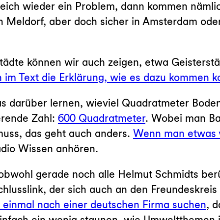
 gleich wieder ein Problem, dann kommen nämli
t in Meldorf, aber doch sicher in Amsterdam ode
tädte können wir auch zeigen, etwa Geisterst
 im Text die Erklärung, wie es dazu kommen k
s darüber lernen, wieviel Quadratmeter Boden 
erende Zahl:
600 Quadratmeter
. Wobei man Ba
muss, das geht auch anders.
Wenn man etwas vi
adio Wissen anhören.
, obwohl gerade noch alle Helmut Schmidts be
usslink, der sich auch an den Freundeskreis Fa
. einmal nach einer deutschen Firma suchen
, 
infach ein wenig staunen, wie Umweltthemen i