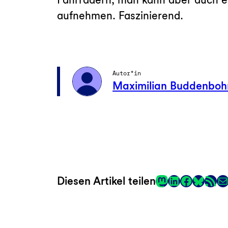
aufnehmen. Faszinierend.
Autor*in
Maximilian Buddenbo
Mastodon
LinkedIn
Faceboo
RSS-Fee
E-
Diesen Artikel teilen
Link