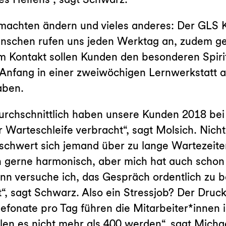
machten ändern und vieles anderes: Der GLS K
nschen rufen uns jeden Werktag an, zudem g
edem Kontakt sollen Kunden den besonderen Spi
 Anfang in einer zweiwöchigen Lernwerkstatt a
aben.
urchschnittlich haben unsere Kunden 2018 bei
r Warteschleife verbracht“, sagt Molsich. Nicht
schwert sich jemand über zu lange Wartezeiten
n gerne harmonisch, aber mich hat auch schon
nn versuche ich, das Gespräch ordentlich zu
t“, sagt Schwarz. Also ein Stressjob? Der Druck s
lefonate pro Tag führen die Mitarbeiter*innen
llen es nicht mehr als 400 werden“, sagt Michae