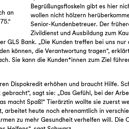
Begrüßungsfloskeln gibt es hier nich
ch an
wollen nicht hölzern herüberkommen
75.“
Senior-Kundenbetreuer. Der früher
Zivildienst und Ausbildung zum Ka
der GLS Bank. „Die Kunden treffen bei uns nur
den können, die Verantwortung tragen“, erklär
Fach. Sie kann die Kunden*innen zum Ziel führe
ren Dispokredit erhöhen und braucht Hilfe. Sc
ebracht“, sagt sie: „Das Gefühl, bei der Arbeit
das macht Spaß!“ Tierärztin wollte sie zuerst w
 arbeitet heute noch ehrenamtlich in verschie
rmen zu mehr Gesundheit verhelfen will. Die O
des Helfens“, sagt Schwarz.