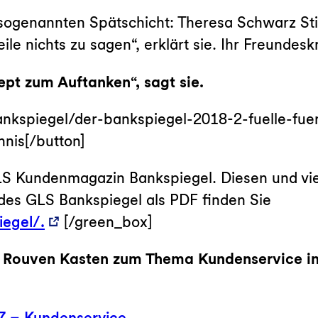
sogenannten Spätschicht: Theresa Schwarz Sti
ile nichts zu sagen“, erklärt sie. Ihr Freundesk
zept zum Auftanken“, sagt sie.
/bankspiegel/der-bankspiegel-2018-2-fuelle-fue
hnis[/button]
GLS Kundenmagazin Bankspiegel. Diesen und vi
des GLS Bankspiegel als PDF finden Sie
egel/.
[/green_box]
d Rouven Kasten zum Thema Kundenservice in
7 – Kundenservice