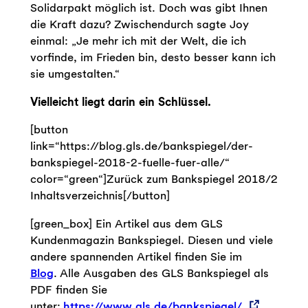
Solidarpakt möglich ist. Doch was gibt Ihnen
die Kraft dazu? Zwischendurch sagte Joy
einmal: „Je mehr ich mit der Welt, die ich
vorfinde, im Frieden bin, desto besser kann ich
sie umgestalten.“
Vielleicht liegt darin ein Schlüssel.
[button
link=“https://blog.gls.de/bankspiegel/der-
bankspiegel-2018-2-fuelle-fuer-alle/“
color=“green“]Zurück zum Bankspiegel 2018/2
Inhaltsverzeichnis[/button]
[green_box] Ein Artikel aus dem GLS
Kundenmagazin Bankspiegel. Diesen und viele
andere spannenden Artikel finden Sie im
Blog
. Alle Ausgaben des GLS Bankspiegel als
PDF finden Sie
unter:
https://www.gls.de/bankspiegel/.