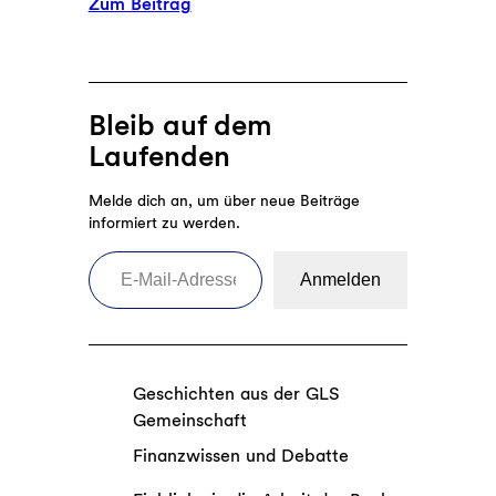
:
Zum Beitrag
n
M
a
r
k
Bleib auf dem
t
Laufenden
a
n
Melde dich an, um über neue Beiträge
a
informiert zu werden.
l
E-Mail-Adresse eingeben
y
Anmelden
s
e
:
W
Geschichten aus der GLS
i
Gemeinschaft
e
s
Finanzwissen und Debatte
t