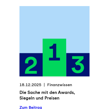
W
e
n
n
d
i
e
U
m
g
a
n
g
s
18.12.2025
Finanzwissen
f
Die Sache mit den Awards,
o
Siegeln und Preisen
r
m
:
Zum Beitrag