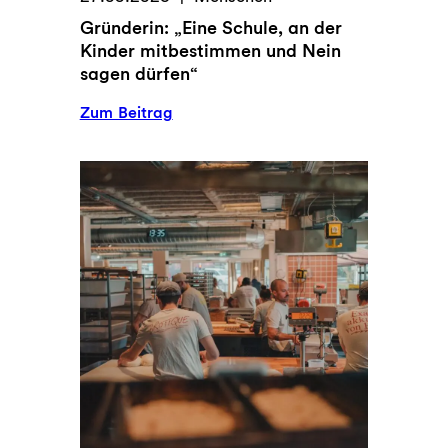
Gründerin: „Eine Schule, an der
Kinder mitbestimmen und Nein
sagen dürfen“
:
Zum Beitrag
G
r
ü
n
d
e
r
i
n
:
„
E
i
n