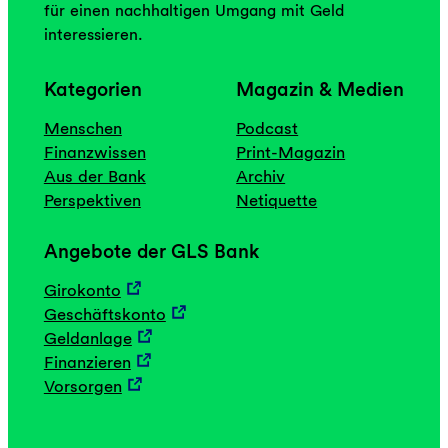
d
für einen nachhaltigen Umgang mit Geld
b
interessieren.
e
i
Kategorien
Magazin & Medien
u
n
Menschen
Podcast
s
Finanzwissen
Print-Magazin
e
Aus der Bank
Archiv
i
Perspektiven
Netiquette
n
s
Angebote der GLS Bank
“
Girokonto
Geschäftskonto
Geldanlage
Finanzieren
Vorsorgen