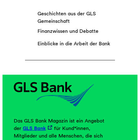
u
z
k
u
Geschichten aus der GLS
u
n
Gemeinschaft
n
d
f
Finanzwissen und Debatte
U
t
n
Einblicke in die Arbeit der Bank
s
t
m
e
u
r
t
n
?
e
h
m
e
n
s
Das GLS Bank Magazin ist ein Angebot
i
der
GLS Bank
für Kund*innen,
n
Mitglieder und alle Menschen, die sich