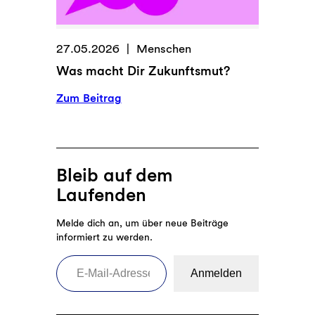
r
n
e
s
s
a
27.05.2026
Menschen
s
g
Was macht Dir Zukunftsmut?
e
e
n
n
:
Zum Beitrag
v
d
W
o
ü
a
n
r
s
K
f
m
Bleib auf dem
l
e
a
Laufenden
i
n
c
m
“
h
Melde dich an, um über neue Beiträge
a
t
informiert zu werden.
s
D
E-Mail-Adresse eingeben
c
i
Anmelden
h
r
u
Z
t