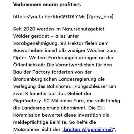
Verbrennern enorm profitiert.
https://youtu.be/IdaQ9T0LYMs [/grey_box]
Seit 2020 werden im Naturschutzgebiet
Wälder gerodet – alles unter
Vorabgenehmigung. 92 Hektar fielen dem
Bauvorhaben innerhalb weniger Wochen zum
Opfer. Weitere Forderungen drangen an die
Öffentlichkeit: Die Verantwortlichen für den
Bau der Factory forderten von der
Brandenburgischen Landesregierung die
Verlegung des Bahnhofes „Fangschleuse“ um
zwei Kilometer auf das Gebiet der
Gigafactory. 50 Millionen Euro, die vollständig
die Landesregierung übernimmt. Die EU-
Kommission bewertet diese Investition als
meldepflichtige Beihilfe. So helfe die
Maßnahme nicht der „
breiten Allgemeinheit
“,