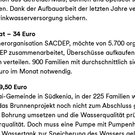
. Dank der Aufbauarbeit der letzten Jahre ve
rinkwasserversorgung sichern.
at – 34 Euro
tnerorganisation SACDEP, möchte von 5.700 or
P zusammenarbeitet, Überschüsse aufkaufen 
erteilen. 900 Familien mit durchschnittlich s
Euro im Monat notwendig.
9,50 Euro
i-Gemeinde in Südkenia, in der 225 Familien 
t das Brunnenprojekt noch nicht zum Abschlus
Bohrung umsetzen und die Wasserqualität prü
qualität. Doch muss eine Pumpe mit Pumpenhau
Wassertank zur Speicherung des Wassers gel