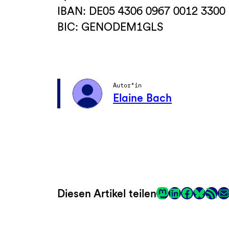
IBAN: DE05 4306 0967 0012 3300
BIC: GENODEM1GLS
Autor*in
Elaine Bach
Mastodon
LinkedIn
Faceboo
RSS-Fee
E-
Diesen Artikel teilen
Link