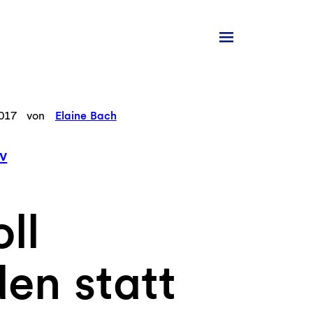
2017
von
Elaine Bach
v
ll
en statt