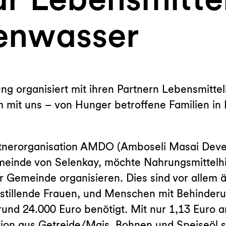
enwasser
ung organisiert mit ihren Partnern Lebensmitt
 mit uns – von Hunger betroffene Familien in 
artnerorganisation AMDO (Amboseli Masai Dev
einde von Selenkay, möchte Nahrungsmittelhil
r Gemeinde organisieren. Dies sind vor allem 
stillende Frauen, und Menschen mit Behinderu
rund 24.000 Euro benötigt. Mit nur 1,13 Euro
tion aus Getreide/Mais, Bohnen und Speiseöl s