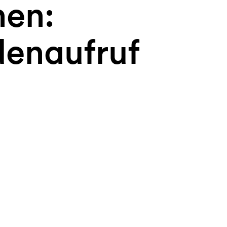
en:
enaufruf