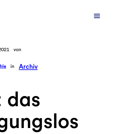
2021
von
Archiv
hle
in
t das
gungslos