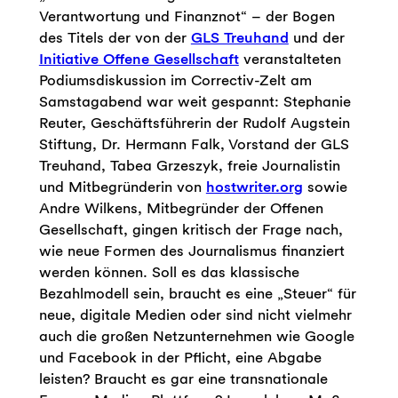
Verantwortung und Finanznot“ – der Bogen
des Titels der von der
GLS Treuhand
und der
Initiative Offene Gesellschaft
veranstalteten
Podiumsdiskussion im Correctiv-Zelt am
Samstagabend war weit gespannt: Stephanie
Reuter, Geschäftsführerin der Rudolf Augstein
Stiftung, Dr. Hermann Falk, Vorstand der GLS
Treuhand, Tabea Grzeszyk, freie Journalistin
und Mitbegründerin von
hostwriter.org
sowie
Andre Wilkens, Mitbegründer der Offenen
Gesellschaft, gingen kritisch der Frage nach,
wie neue Formen des Journalismus finanziert
werden können. Soll es das klassische
Bezahlmodell sein, braucht es eine „Steuer“ für
neue, digitale Medien oder sind nicht vielmehr
auch die großen Netzunternehmen wie Google
und Facebook in der Pflicht, eine Abgabe
leisten? Braucht es gar eine transnationale