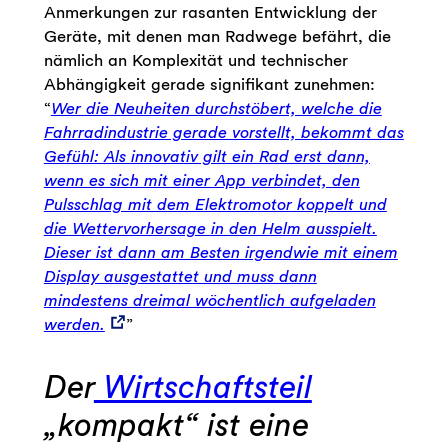
Anmerkungen zur rasanten Entwicklung der
Geräte, mit denen man Radwege befährt, die
nämlich an Komplexität und technischer
Abhängigkeit gerade signifikant zunehmen:
“
Wer die Neuheiten durchstöbert, welche die
Fahrradindustrie gerade vorstellt, bekommt das
Gefühl: Als innovativ gilt ein Rad erst dann,
wenn es sich mit einer App verbindet, den
Pulsschlag mit dem Elektromotor koppelt und
die Wettervorhersage in den Helm ausspielt.
Dieser ist dann am Besten irgendwie mit einem
Display ausgestattet und muss dann
mindestens dreimal wöchentlich aufgeladen
werden.
”
Der
Wirtschaftsteil
„kompakt“ ist eine