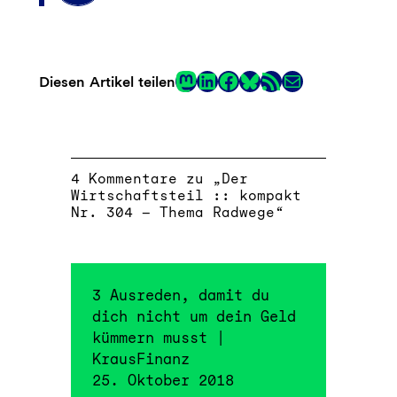
Mastodon
LinkedIn
Facebook
RSS-Feed
E-Mail
Diesen Artikel teilen
Link
4 Kommentare zu „Der
Wirtschaftsteil :: kompakt
Nr. 304 – Thema Radwege“
3 Ausreden, damit du
dich nicht um dein Geld
kümmern musst |
KrausFinanz
25. Oktober 2018