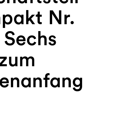
mpakt Nr.
 Sechs
 zum
enanfang