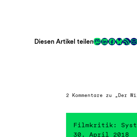
Mastodon
LinkedIn
Faceboo
RSS-Fee
E-
Diesen Artikel teilen
Link
2 Kommentare zu „Der Wi
Filmkritik: Syst
30. April 2018