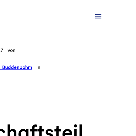
17
von
n Buddenbohm
in
haftsteil