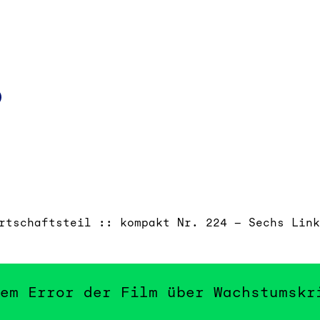
k
d
Mail
rtschaftsteil :: kompakt Nr. 224 – Sechs Link
em Error der Film über Wachstumskr