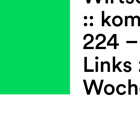
:: ko
224 –
Links
Woch