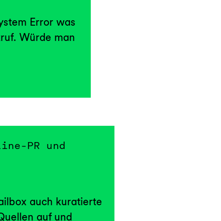
System Error was
kruf. Würde man
line-PR und
ilbox auch kuratierte
 Quellen auf und