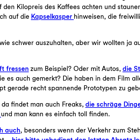
 den Kilopreis des Kaffees achten und staune
uch auf die
Kapselkasper
hinweisen, die freiwil
wie schwer auszuhalten, aber wir wollten ja 
ft fressen
zum Beispiel? Oder mit Autos,
die S
ie es auch gemerkt? Die haben in dem Film all
aupt gerade recht spannende Prototypen zu ge
, da findet man auch Freaks,
die schräge Ding
,
und man kann es einfach toll finden.
ch auch
, besonders wenn der Verkehr zum St
ht –
hier bitte unbedingt den letzten Absatz l