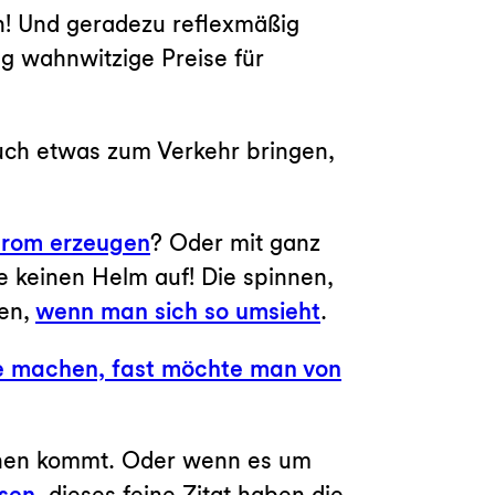
n! Und geradezu reflexmäßig
lig wahnwitzige Preise für
auch etwas zum Verkehr bringen,
trom erzeugen
? Oder mit ganz
e keinen Helm auf! Die spinnen,
ben,
wenn man sich so umsieht
.
e machen, fast möchte man von
ehen kommt. Oder wenn es um
esen
, dieses feine Zitat haben die