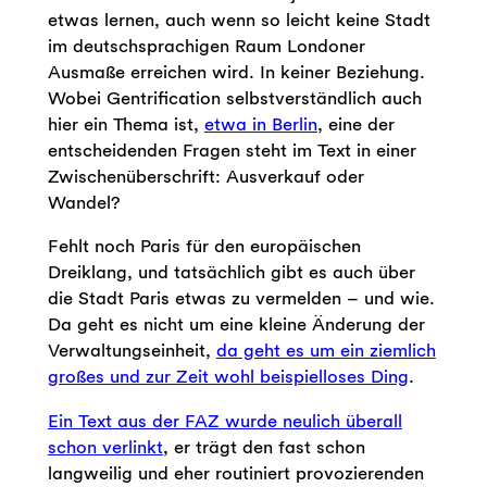
etwas lernen, auch wenn so leicht keine Stadt
im deutschsprachigen Raum Londoner
Ausmaße erreichen wird. In keiner Beziehung.
Wobei Gentrification selbstverständlich auch
hier ein Thema ist,
etwa in Berlin
, eine der
entscheidenden Fragen steht im Text in einer
Zwischenüberschrift: Ausverkauf oder
Wandel?
Fehlt noch Paris für den europäischen
Dreiklang, und tatsächlich gibt es auch über
die Stadt Paris etwas zu vermelden – und wie.
Da geht es nicht um eine kleine Änderung der
Verwaltungseinheit,
da geht es um ein ziemlich
großes und zur Zeit wohl beispielloses Ding
.
Ein Text aus der FAZ wurde neulich überall
schon verlinkt
, er trägt den fast schon
langweilig und eher routiniert provozierenden