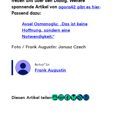
freuen uns über den Dialog. Weitere
spannende Artikel von
agora42 gibt es hier
.
Passend dazu:
Aysel Osmanoglu: „Das ist keine
Hoffnung, sondern eine
Notwendigkeit.“
Foto / Frank Augustin: Janusz Czech
Autor*in
Frank Augustin
Mastodon
LinkedIn
Facebook
RSS-Feed
E-Mail
Diesen Artikel teilen
Link