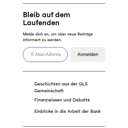
Unternehmen
wirklich
Bleib auf dem
zu
Laufenden
den
SDGs
Melde dich an, um über neue Beiträge
bei
informiert zu werden.
E-Mail-Adresse eingeben
Anmelden
Geschichten aus der GLS
Gemeinschaft
Finanzwissen und Debatte
Einblicke in die Arbeit der Bank