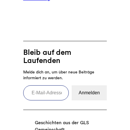
Mehr
Demokratie
wagen
in
der
Wirtschaft
Bleib auf dem
Laufenden
Melde dich an, um über neue Beiträge
informiert zu werden.
E-Mail-Adresse eingeben
Anmelden
Geschichten aus der GLS
Gemeinschaft