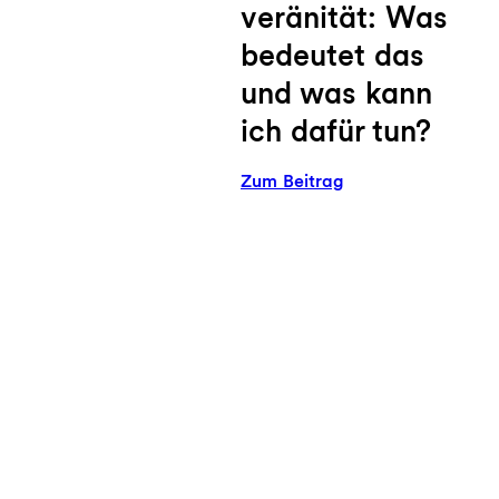
veränität: Was
bedeutet das
und was kann
ich dafür tun?
:
Zum Beitrag
Ernährungssouverä
Was
bedeutet
das
und
was
kann
ich
dafür
tun?