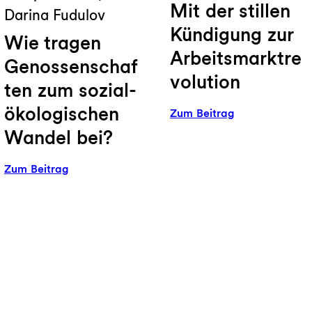
Mit der stillen
Darina Fudulov
Kündigung zur
Wie tragen
Arbeitsmarktre
Genossenschaf
volution
ten zum sozial-
ökologischen
:
Zum Beitrag
nität:
Quiet
Wandel bei?
Quitting:
Mit
:
Zum Beitrag
der
Wie
stillen
tragen
Kündigung
Genossenschaften
zur
zum
Arbeitsmarktre
sozial-
ökologischen
Wandel
bei?