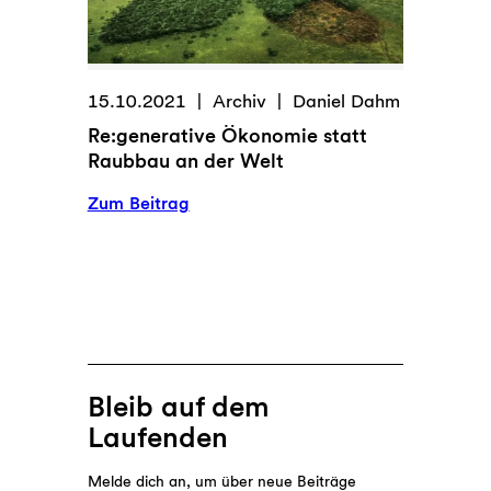
15.10.2021
Archiv
Daniel Dahm
Re:generative Ökonomie statt
Raubbau an der Welt
:
Zum Beitrag
Re:generative
Ökonomie
statt
Raubbau
an
der
Welt
Bleib auf dem
Laufenden
Melde dich an, um über neue Beiträge