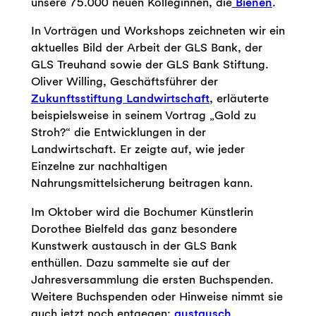
unsere 75.000 neuen Kolleginnen, die
Bienen
.
In Vorträgen und Workshops zeichneten wir ein
aktuelles Bild der Arbeit der GLS Bank, der
GLS Treuhand sowie der GLS Bank Stiftung.
Oliver Willing, Geschäftsführer der
Zukunftsstiftung Landwirtschaft
, erläuterte
beispielsweise in seinem Vortrag „Gold zu
Stroh?“ die Entwicklungen in der
Landwirtschaft. Er zeigte auf, wie jeder
Einzelne zur nachhaltigen
Nahrungsmittelsicherung beitragen kann.
Im Oktober wird die Bochumer Künstlerin
Dorothee Bielfeld das ganz besondere
Kunstwerk austausch in der GLS Bank
enthüllen. Dazu sammelte sie auf der
Jahresversammlung die ersten Buchspenden.
Weitere Buchspenden oder Hinweise nimmt sie
auch jetzt noch entgegen:
austausch